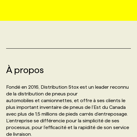
MARKETING ET COMMUNICATION
NOUVEAUX MANDATS
AFFICHEZ UN POSTE / TARIFS
CANDIDAT
BULLETIN RECRUTEMENT
NOS CONFÉRENCES
FORMATIONS
WEB & MÉDIAS SOCIAUX
VOIR LES OFFRES
AFFAIRES DE L'INDUSTRIE
CONSULTER LA CVTHÈQUE
INFOLETTRE PUBLICITÉ
FAQ
NOS FORMATIONS EN LIGNE
CHASSE DE TÊTE
MARKETING DURABLE
PROFIL CANDIDAT
INITIATIVES NUMÉRIQUES
PROFIL ENTREPRISE
ANNONCEZ AVEC NOUS
ANNONCEZ AVEC NOUS
NOS PARCOURS DE FORMATIONS
SERVICE DE CHASSE DE TÊTE
À propos
GEO/SEO
PRIX ET DISTINCTIONS
FAQ
FORMATIONS PERSONNALISÉES
NOS TARIFS
Fondé en 2016, Distribution Stox est un leader reconnu
ÉVÉNEMENTIEL
TENDANCES
ANNONCEZ AVEC NOUS
de la distribution de pneus pour
NOS FORMATEUR‧RICES
NOS EXPERTISES
automobiles et camionnettes, et offre à ses clients le
plus important inventaire de pneus de l’Est du Canada
NOS AUTEUR‧RICES
POURQUOI CHOISIR NOS FORMATIONS
FAQ
avec plus de 1,5 millions de pieds carrés d’entreposage.
L’entreprise se différencie pour la simplicité de ses
processus, pour l’efficacité et la rapidité de son service
NOS TARIFS
ANNONCEZ AVEC NOUS
de livraison.