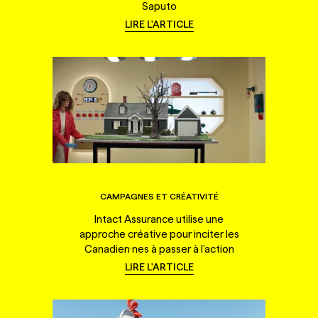
Saputo
LIRE L'ARTICLE
CAMPAGNES ET CRÉATIVITÉ
Intact Assurance utilise une
approche créative pour inciter les
Canadien·nes à passer à l'action
LIRE L'ARTICLE