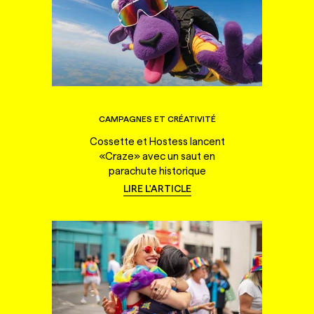
CAMPAGNES ET CRÉATIVITÉ
Cossette et Hostess lancent
«Craze» avec un saut en
parachute historique
LIRE L'ARTICLE