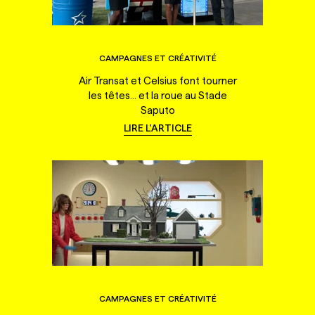
CAMPAGNES ET CRÉATIVITÉ
Air Transat et Celsius font tourner
les têtes... et la roue au Stade
Saputo
LIRE L'ARTICLE
CAMPAGNES ET CRÉATIVITÉ