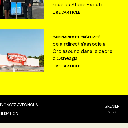
roue au Stade Saputo
LIRE L'ARTICLE
CAMPAGNES ET CRÉATIVITÉ
belairdirect s'associe à
Croissound dans le cadre
d'Osheaga
LIRE L'ARTICLE
NNONCEZ AVEC NOUS
GRENIER
V
8.7.2
TILISATION