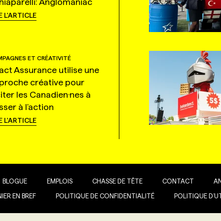
hiaparelli: Anglomaniac
E L'ARTICLE
PAGNES ET CRÉATIVITÉ
tact Assurance utilise une
proche créative pour
citer les Canadien·nes à
ser à l'action
E L'ARTICLE
BLOGUE
EMPLOIS
CHASSE DE TÊTE
CONTACT
A
IER EN BREF
POLITIQUE DE CONFIDENTIALITÉ
POLITIQUE D’U