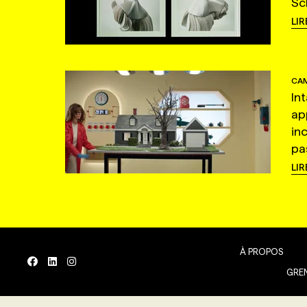
Sc
LIR
CAM
In
ap
in
pas
LIR
À PROPOS
GREN