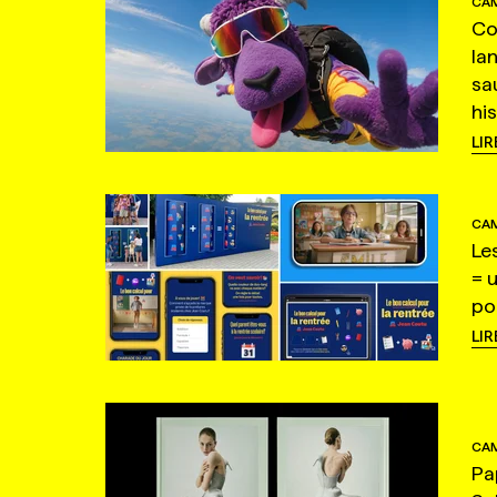
CAM
Co
la
sa
hi
LIR
CAM
Le
= 
po
LIR
CAM
Pa