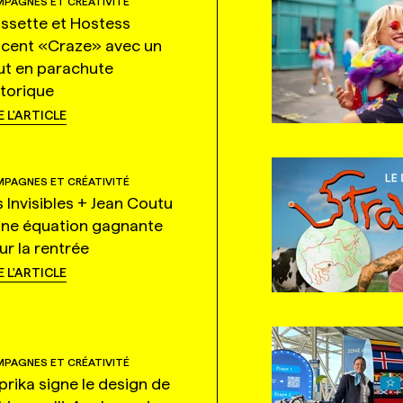
PAGNES ET CRÉATIVITÉ
ssette et Hostess
ncent «Craze» avec un
ut en parachute
storique
E L'ARTICLE
PAGNES ET CRÉATIVITÉ
s Invisibles + Jean Coutu
une équation gagnante
ur la rentrée
E L'ARTICLE
PAGNES ET CRÉATIVITÉ
prika signe le design de