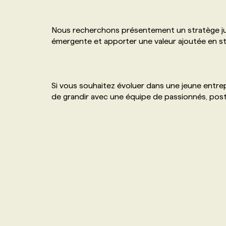
NOS TARIFS
ANNONCEZ AVEC NOUS
Nous recherchons présentement un stratège juni
émergente et apporter une valeur ajoutée en str
PROGRAMMES DE SUBVENTIONS
FAQ
Si vous souhaitez évoluer dans une jeune entrep
de grandir avec une équipe de passionnés, post
ANNONCEZ AVEC NOUS