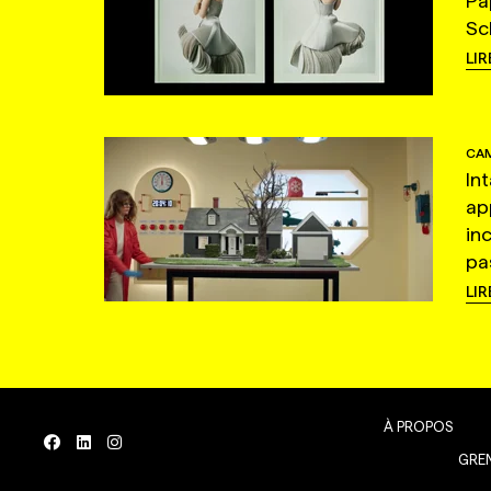
Pa
Sc
LIR
CAM
In
ap
in
pas
LIR
À PROPOS
GREN