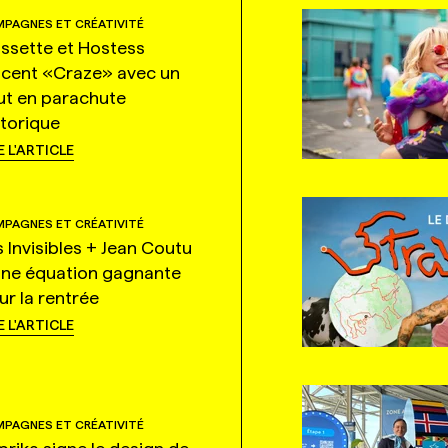
PAGNES ET CRÉATIVITÉ
ssette et Hostess
ncent «Craze» avec un
ut en parachute
storique
E L'ARTICLE
PAGNES ET CRÉATIVITÉ
s Invisibles + Jean Coutu
une équation gagnante
ur la rentrée
E L'ARTICLE
PAGNES ET CRÉATIVITÉ