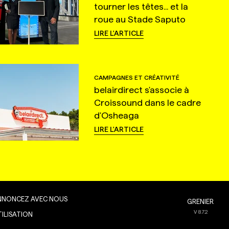
tourner les têtes... et la
roue au Stade Saputo
LIRE L'ARTICLE
CAMPAGNES ET CRÉATIVITÉ
belairdirect s'associe à
Croissound dans le cadre
d'Osheaga
LIRE L'ARTICLE
NNONCEZ AVEC NOUS
GRENIER
V
8.7.2
TILISATION