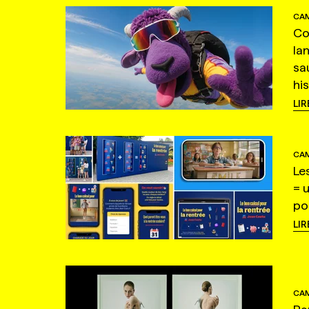
CAM
Co
la
sa
hi
LIR
CAM
Le
= 
po
LIR
CAM