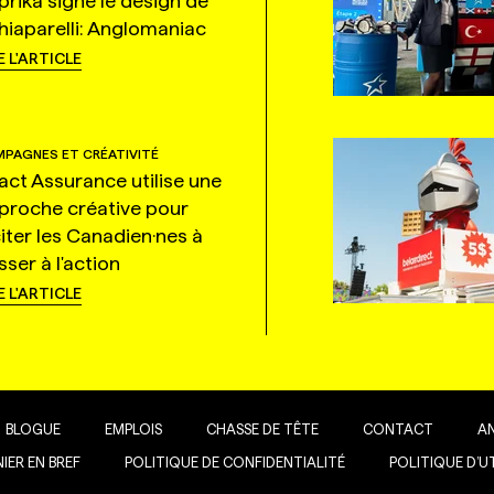
prika signe le design de
hiaparelli: Anglomaniac
E L'ARTICLE
PAGNES ET CRÉATIVITÉ
tact Assurance utilise une
proche créative pour
citer les Canadien·nes à
ser à l'action
E L'ARTICLE
BLOGUE
EMPLOIS
CHASSE DE TÊTE
CONTACT
A
IER EN BREF
POLITIQUE DE CONFIDENTIALITÉ
POLITIQUE D’U