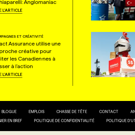
hiaparelli: Anglomaniac
E L'ARTICLE
PAGNES ET CRÉATIVITÉ
tact Assurance utilise une
proche créative pour
citer les Canadien·nes à
ser à l'action
E L'ARTICLE
BLOGUE
EMPLOIS
CHASSE DE TÊTE
CONTACT
A
IER EN BREF
POLITIQUE DE CONFIDENTIALITÉ
POLITIQUE D’U