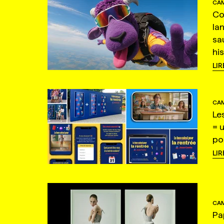
CAM
Co
la
sa
hi
LIR
CAM
Le
= 
po
LIR
CAM
Pa