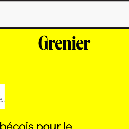
C
bécois pour le