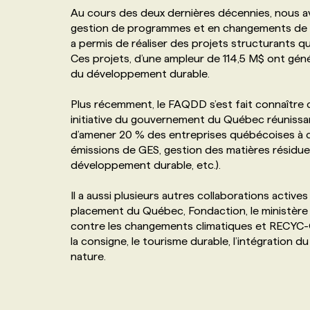
Au cours des deux dernières décennies, nous 
NOS TARIFS
ANNONCEZ AVEC NOUS
gestion de programmes et en changements de c
a permis de réaliser des projets structurants q
Ces projets, d’une ampleur de 114,5 M$ ont géné
PROGRAMMES DE SUBVENTIONS
du développement durable.
FAQ
Plus récemment, le FAQDD s’est fait connaître
initiative du gouvernement du Québec réunissan
d’amener 20 % des entreprises québécoises à c
ANNONCEZ AVEC NOUS
émissions de GES, gestion des matières résiduell
développement durable, etc.).
Il a aussi plusieurs autres collaborations active
placement du Québec, Fondaction, le ministère 
contre les changements climatiques et RECYC-
la consigne, le tourisme durable, l’intégration 
nature.