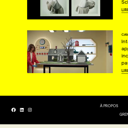
Sc
LIR
CAM
In
ap
in
pas
LIR
À PROPOS
GREN