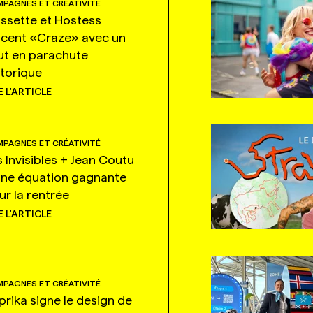
PAGNES ET CRÉATIVITÉ
ssette et Hostess
ncent «Craze» avec un
ut en parachute
storique
E L'ARTICLE
PAGNES ET CRÉATIVITÉ
s Invisibles + Jean Coutu
une équation gagnante
ur la rentrée
E L'ARTICLE
PAGNES ET CRÉATIVITÉ
prika signe le design de