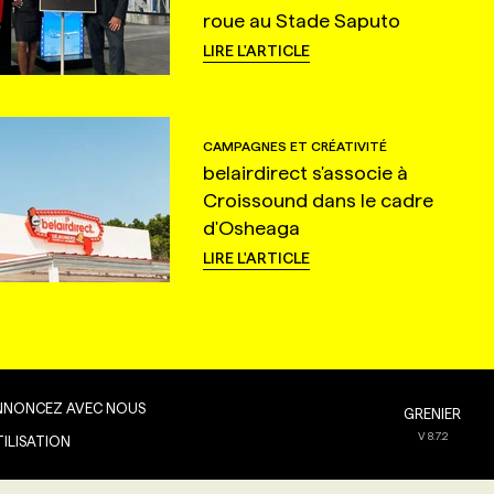
roue au Stade Saputo
LIRE L'ARTICLE
CAMPAGNES ET CRÉATIVITÉ
belairdirect s'associe à
Croissound dans le cadre
d'Osheaga
LIRE L'ARTICLE
NNONCEZ AVEC NOUS
GRENIER
V
8.7.2
TILISATION