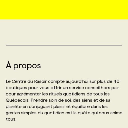
MARKETING ET COMMUNICATION
NOUVEAUX MANDATS
AFFICHEZ UN POSTE / TARIFS
CANDIDAT
BULLETIN RECRUTEMENT
NOS CONFÉRENCES
FORMATIONS
WEB & MÉDIAS SOCIAUX
VOIR LES OFFRES
AFFAIRES DE L'INDUSTRIE
CONSULTER LA CVTHÈQUE
INFOLETTRE PUBLICITÉ
FAQ
NOS FORMATIONS EN LIGNE
CHASSE DE TÊTE
MARKETING DURABLE
PROFIL CANDIDAT
INITIATIVES NUMÉRIQUES
PROFIL ENTREPRISE
ANNONCEZ AVEC NOUS
ANNONCEZ AVEC NOUS
NOS PARCOURS DE FORMATIONS
SERVICE DE CHASSE DE TÊTE
À propos
GEO/SEO
PRIX ET DISTINCTIONS
FAQ
FORMATIONS PERSONNALISÉES
NOS TARIFS
Le Centre du Rasoir compte aujourd’hui sur plus de 40
ÉVÉNEMENTIEL
TENDANCES
ANNONCEZ AVEC NOUS
boutiques pour vous offrir un service conseil hors pair
NOS FORMATEUR‧RICES
NOS EXPERTISES
pour agrémenter les rituels quotidiens de tous les
Québécois. Prendre soin de soi, des siens et de sa
NOS AUTEUR‧RICES
POURQUOI CHOISIR NOS FORMATIONS
FAQ
planète en conjuguant plaisir et équilibre dans les
gestes simples du quotidien est la quête qui nous anime
tous.
NOS TARIFS
ANNONCEZ AVEC NOUS