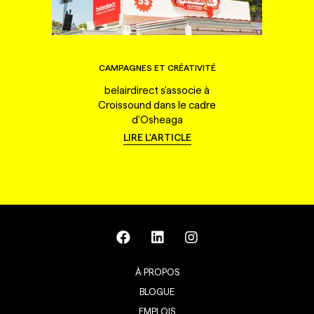
CAMPAGNES ET CRÉATIVITÉ
belairdirect s'associe à
Croissound dans le cadre
d'Osheaga
LIRE L'ARTICLE
À PROPOS
BLOGUE
EMPLOIS