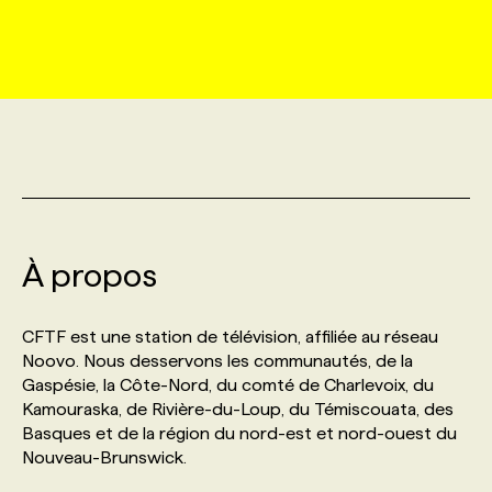
MARKETING ET COMMUNICATION
NOUVEAUX MANDATS
AFFICHEZ UN POSTE / TARIFS
CANDIDAT
BULLETIN RECRUTEMENT
NOS CONFÉRENCES
FORMATIONS
WEB & MÉDIAS SOCIAUX
VOIR LES OFFRES
AFFAIRES DE L'INDUSTRIE
CONSULTER LA CVTHÈQUE
INFOLETTRE PUBLICITÉ
FAQ
NOS FORMATIONS EN LIGNE
CHASSE DE TÊTE
MARKETING DURABLE
PROFIL CANDIDAT
INITIATIVES NUMÉRIQUES
PROFIL ENTREPRISE
ANNONCEZ AVEC NOUS
ANNONCEZ AVEC NOUS
NOS PARCOURS DE FORMATIONS
SERVICE DE CHASSE DE TÊTE
GEO/SEO
À propos
PRIX ET DISTINCTIONS
FAQ
FORMATIONS PERSONNALISÉES
NOS TARIFS
ÉVÉNEMENTIEL
TENDANCES
ANNONCEZ AVEC NOUS
CFTF est une station de télévision, affiliée au réseau
NOS FORMATEUR‧RICES
NOS EXPERTISES
Noovo. Nous desservons les communautés, de la
Gaspésie, la Côte-Nord, du comté de Charlevoix, du
NOS AUTEUR‧RICES
POURQUOI CHOISIR NOS FORMATIONS
FAQ
Kamouraska, de Rivière-du-Loup, du Témiscouata, des
Basques et de la région du nord-est et nord-ouest du
Nouveau-Brunswick.
NOS TARIFS
ANNONCEZ AVEC NOUS