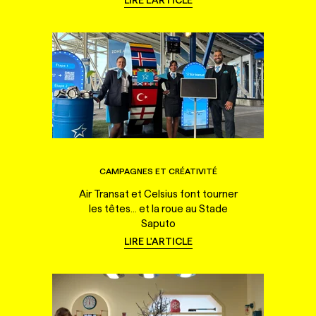
CAMPAGNES ET CRÉATIVITÉ
Air Transat et Celsius font tourner
les têtes... et la roue au Stade
Saputo
LIRE L'ARTICLE