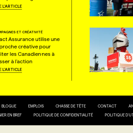
E L'ARTICLE
PAGNES ET CRÉATIVITÉ
tact Assurance utilise une
proche créative pour
citer les Canadien·nes à
ser à l'action
E L'ARTICLE
BLOGUE
EMPLOIS
CHASSE DE TÊTE
CONTACT
A
IER EN BREF
POLITIQUE DE CONFIDENTIALITÉ
POLITIQUE D’U