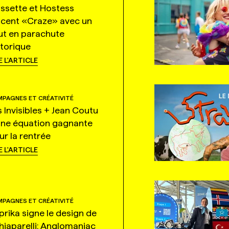
ssette et Hostess
ncent «Craze» avec un
ut en parachute
storique
E L'ARTICLE
PAGNES ET CRÉATIVITÉ
s Invisibles + Jean Coutu
une équation gagnante
ur la rentrée
E L'ARTICLE
PAGNES ET CRÉATIVITÉ
prika signe le design de
hiaparelli: Anglomaniac