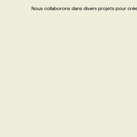
NOS TARIFS
ANNONCEZ AVEC NOUS
Nous collaborons dans divers projets pour créer
PROGRAMMES DE SUBVENTIONS
FAQ
ANNONCEZ AVEC NOUS