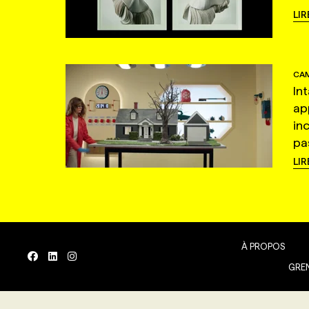
LIR
CAM
In
ap
in
pas
LIR
À PROPOS
GREN