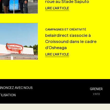
roue au Stade Saputo
LIRE L'ARTICLE
CAMPAGNES ET CRÉATIVITÉ
belairdirect s'associe à
Croissound dans le cadre
d'Osheaga
LIRE L'ARTICLE
NNONCEZ AVEC NOUS
GRENIER
V
8.7.2
TILISATION