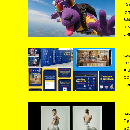
Co
la
sa
hi
LIR
CAM
Le
= 
po
LIR
CAM
Pa
Sc