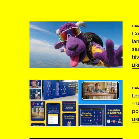
CAM
Co
la
sa
hi
LIR
CAM
Le
= 
po
LIR