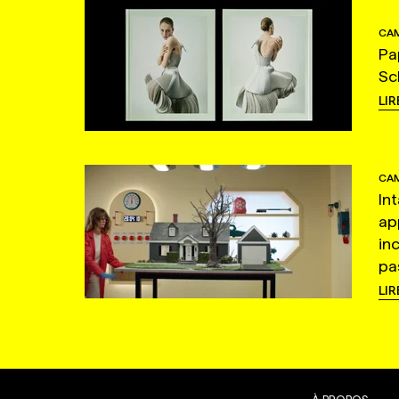
CAM
Pa
Sc
LIR
CAM
In
ap
in
pas
LIR