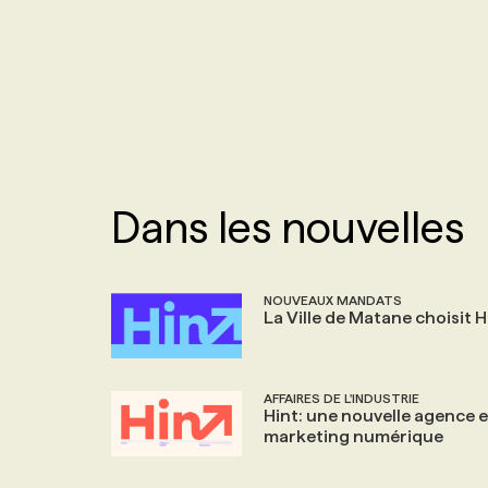
NOS TARIFS
ANNONCEZ AVEC NOUS
PROGRAMMES DE SUBVENTIONS
FAQ
Dans les nouvelles
ANNONCEZ AVEC NOUS
NOUVEAUX MANDATS
La Ville de Matane choisit H
AFFAIRES DE L'INDUSTRIE
Hint: une nouvelle agence 
marketing numérique