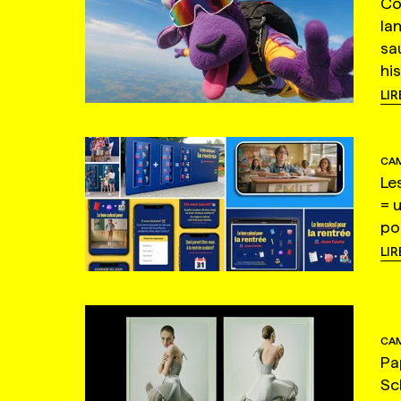
Co
la
sa
hi
LIR
CAM
Le
= 
po
LIR
CAM
Pa
Sc