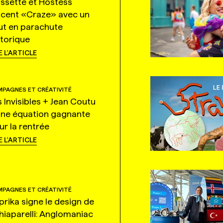
ssette et Hostess
ncent «Craze» avec un
ut en parachute
storique
E L'ARTICLE
PAGNES ET CRÉATIVITÉ
s Invisibles + Jean Coutu
une équation gagnante
ur la rentrée
E L'ARTICLE
PAGNES ET CRÉATIVITÉ
prika signe le design de
hiaparelli: Anglomaniac