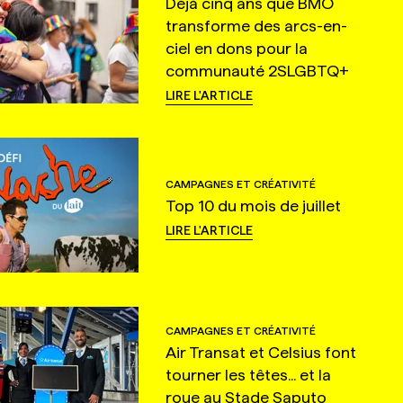
Déjà cinq ans que BMO
transforme des arcs-en-
ciel en dons pour la
communauté 2SLGBTQ+
LIRE L'ARTICLE
CAMPAGNES ET CRÉATIVITÉ
Top 10 du mois de juillet
LIRE L'ARTICLE
CAMPAGNES ET CRÉATIVITÉ
Air Transat et Celsius font
tourner les têtes... et la
roue au Stade Saputo