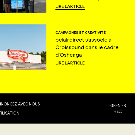
LIRE L'ARTICLE
CAMPAGNES ET CRÉATIVITÉ
belairdirect s'associe à
Croissound dans le cadre
d'Osheaga
LIRE L'ARTICLE
NNONCEZ AVEC NOUS
GRENIER
V
8.7.2
TILISATION