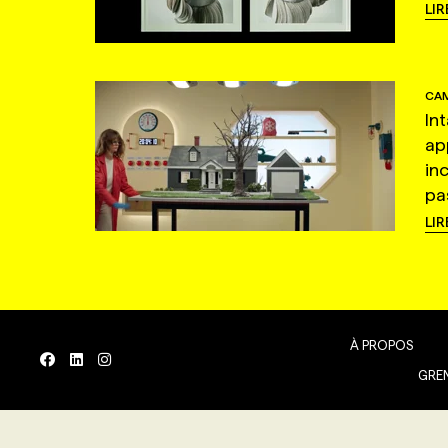
LIR
CAM
In
ap
in
pas
LIR
À PROPOS
GREN