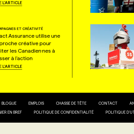
E L'ARTICLE
PAGNES ET CRÉATIVITÉ
tact Assurance utilise une
proche créative pour
citer les Canadien·nes à
ser à l'action
E L'ARTICLE
BLOGUE
EMPLOIS
CHASSE DE TÊTE
CONTACT
A
IER EN BREF
POLITIQUE DE CONFIDENTIALITÉ
POLITIQUE D’U