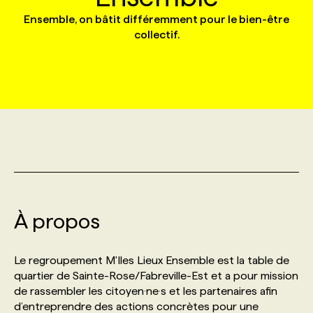
Ensemble, on bâtit différemment pour le bien-être
collectif.
MARKETING ET COMMUNICATION
NOUVEAUX MANDATS
AFFICHEZ UN POSTE / TARIFS
CANDIDAT
BULLETIN RECRUTEMENT
NOS CONFÉRENCES
FORMATIONS
WEB & MÉDIAS SOCIAUX
VOIR LES OFFRES
AFFAIRES DE L'INDUSTRIE
CONSULTER LA CVTHÈQUE
INFOLETTRE PUBLICITÉ
FAQ
NOS FORMATIONS EN LIGNE
CHASSE DE TÊTE
MARKETING DURABLE
PROFIL CANDIDAT
INITIATIVES NUMÉRIQUES
PROFIL ENTREPRISE
ANNONCEZ AVEC NOUS
ANNONCEZ AVEC NOUS
NOS PARCOURS DE FORMATIONS
SERVICE DE CHASSE DE TÊTE
GEO/SEO
PRIX ET DISTINCTIONS
FAQ
FORMATIONS PERSONNALISÉES
NOS TARIFS
ÉVÉNEMENTIEL
TENDANCES
ANNONCEZ AVEC NOUS
NOS FORMATEUR‧RICES
NOS EXPERTISES
À propos
NOS AUTEUR‧RICES
POURQUOI CHOISIR NOS FORMATIONS
FAQ
Le regroupement M'Iles Lieux Ensemble est la table de
quartier de Sainte-Rose/Fabreville-Est et a pour mission
de rassembler les citoyen·ne·s et les partenaires afin
NOS TARIFS
ANNONCEZ AVEC NOUS
d’entreprendre des actions concrètes pour une