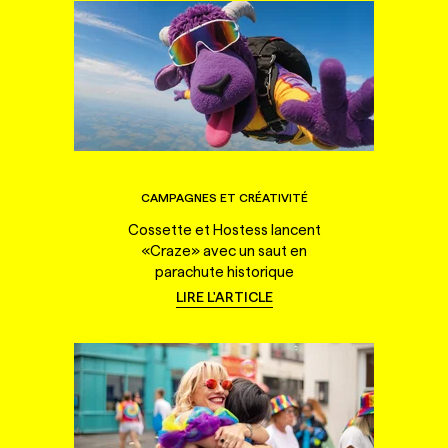
CAMPAGNES ET CRÉATIVITÉ
Cossette et Hostess lancent
«Craze» avec un saut en
parachute historique
LIRE L'ARTICLE