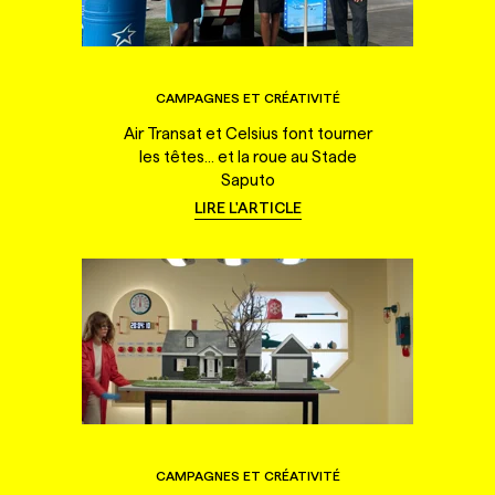
CAMPAGNES ET CRÉATIVITÉ
Air Transat et Celsius font tourner
les têtes... et la roue au Stade
Saputo
LIRE L'ARTICLE
CAMPAGNES ET CRÉATIVITÉ