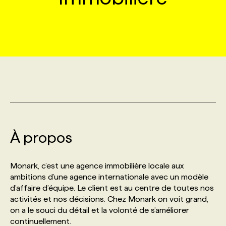
MARKETING ET COMMUNICATION
NOUVEAUX MANDATS
AFFICHEZ UN POSTE / TARIFS
CANDIDAT
BULLETIN RECRUTEMENT
NOS CONFÉRENCES
FORMATIONS
WEB & MÉDIAS SOCIAUX
VOIR LES OFFRES
AFFAIRES DE L'INDUSTRIE
CONSULTER LA CVTHÈQUE
INFOLETTRE PUBLICITÉ
FAQ
NOS FORMATIONS EN LIGNE
CHASSE DE TÊTE
MARKETING DURABLE
PROFIL CANDIDAT
INITIATIVES NUMÉRIQUES
PROFIL ENTREPRISE
ANNONCEZ AVEC NOUS
ANNONCEZ AVEC NOUS
NOS PARCOURS DE FORMATIONS
SERVICE DE CHASSE DE TÊTE
GEO/SEO
PRIX ET DISTINCTIONS
FAQ
FORMATIONS PERSONNALISÉES
NOS TARIFS
À propos
ÉVÉNEMENTIEL
TENDANCES
ANNONCEZ AVEC NOUS
NOS FORMATEUR‧RICES
NOS EXPERTISES
Monark, c’est une agence immobilière locale aux
ambitions d’une agence internationale avec un modèle
NOS AUTEUR‧RICES
POURQUOI CHOISIR NOS FORMATIONS
FAQ
d’affaire d’équipe. Le client est au centre de toutes nos
activités et nos décisions. Chez Monark on voit grand,
on a le souci du détail et la volonté de s’améliorer
NOS TARIFS
ANNONCEZ AVEC NOUS
continuellement.