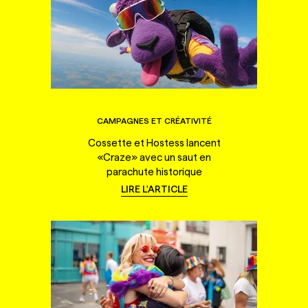
CAMPAGNES ET CRÉATIVITÉ
Cossette et Hostess lancent
«Craze» avec un saut en
parachute historique
LIRE L'ARTICLE