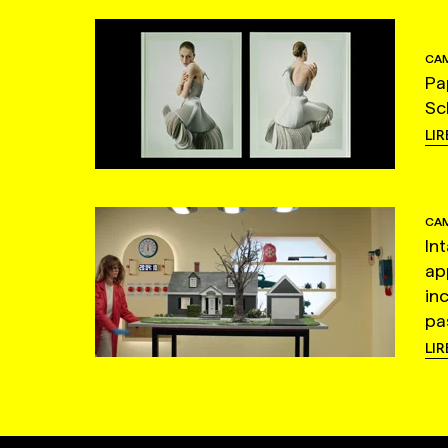
CAM
Pa
Sc
LIR
CAM
In
ap
in
pas
LIR