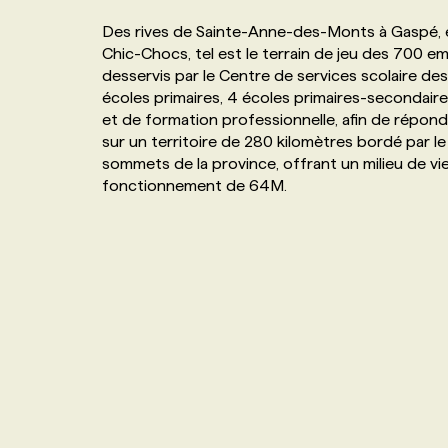
NOS TARIFS
ANNONCEZ AVEC NOUS
Des rives de Sainte-Anne-des-Monts à Gaspé, e
Chic-Chocs, tel est le terrain de jeu des 700 e
desservis par le Centre de services scolaire de
PROGRAMMES DE SUBVENTIONS
écoles primaires, 4 écoles primaires-secondair
et de formation professionnelle, afin de répond
sur un territoire de 280 kilomètres bordé par le
FAQ
sommets de la province, offrant un milieu de v
fonctionnement de 64M.
ANNONCEZ AVEC NOUS