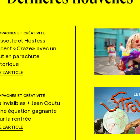
PAGNES ET CRÉATIVITÉ
ssette et Hostess
ncent «Craze» avec un
ut en parachute
storique
E L'ARTICLE
PAGNES ET CRÉATIVITÉ
s Invisibles + Jean Coutu
une équation gagnante
ur la rentrée
E L'ARTICLE