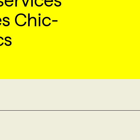
services
es Chic-
cs