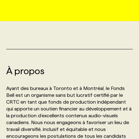
MARKETING ET COMMUNICATION
NOUVEAUX MANDATS
AFFICHEZ UN POSTE / TARIFS
CANDIDAT
BULLETIN RECRUTEMENT
NOS CONFÉRENCES
FORMATIONS
WEB & MÉDIAS SOCIAUX
VOIR LES OFFRES
AFFAIRES DE L'INDUSTRIE
CONSULTER LA CVTHÈQUE
INFOLETTRE PUBLICITÉ
FAQ
NOS FORMATIONS EN LIGNE
CHASSE DE TÊTE
MARKETING DURABLE
PROFIL CANDIDAT
INITIATIVES NUMÉRIQUES
PROFIL ENTREPRISE
ANNONCEZ AVEC NOUS
ANNONCEZ AVEC NOUS
NOS PARCOURS DE FORMATIONS
SERVICE DE CHASSE DE TÊTE
À propos
GEO/SEO
PRIX ET DISTINCTIONS
FAQ
FORMATIONS PERSONNALISÉES
NOS TARIFS
Ayant des bureaux à Toronto et à Montréal, le Fonds
ÉVÉNEMENTIEL
TENDANCES
ANNONCEZ AVEC NOUS
Bell est un organisme sans but lucratif certifié par le
NOS FORMATEUR‧RICES
NOS EXPERTISES
CRTC en tant que fonds de production indépendant
qui apporte un soutien financier au développement et à
NOS AUTEUR‧RICES
POURQUOI CHOISIR NOS FORMATIONS
FAQ
la production d’excellents contenus audio-visuels
canadiens. Nous nous engageons à favoriser un lieu de
travail diversifié, inclusif et équitable et nous
NOS TARIFS
ANNONCEZ AVEC NOUS
encourageons les postulations de tous les candidats