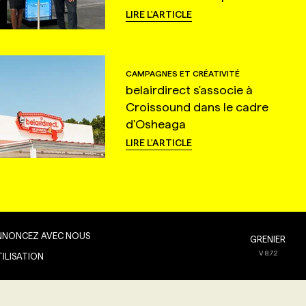
LIRE L'ARTICLE
CAMPAGNES ET CRÉATIVITÉ
belairdirect s'associe à
Croissound dans le cadre
d'Osheaga
LIRE L'ARTICLE
NNONCEZ AVEC NOUS
GRENIER
V
8.7.2
TILISATION