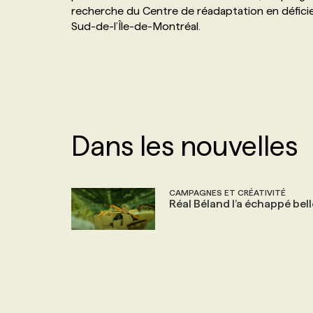
recherche du Centre de réadaptation en déficie
NOS TARIFS
ANNONCEZ AVEC NOUS
Sud-de-l’Île-de-Montréal.
PROGRAMMES DE SUBVENTIONS
FAQ
Dans les nouvelles
ANNONCEZ AVEC NOUS
CAMPAGNES ET CRÉATIVITÉ
Réal Béland l’a échappé bell