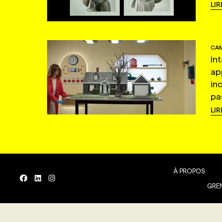
LIR
CAM
In
ap
in
pas
LIR
À PROPOS
GREN