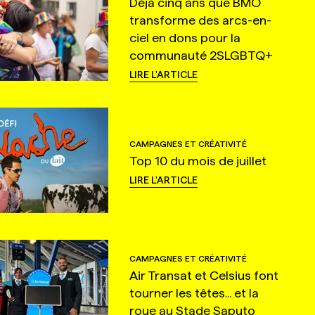
Déjà cinq ans que BMO
transforme des arcs-en-
ciel en dons pour la
communauté 2SLGBTQ+
LIRE L'ARTICLE
CAMPAGNES ET CRÉATIVITÉ
Top 10 du mois de juillet
LIRE L'ARTICLE
CAMPAGNES ET CRÉATIVITÉ
Air Transat et Celsius font
tourner les têtes... et la
roue au Stade Saputo