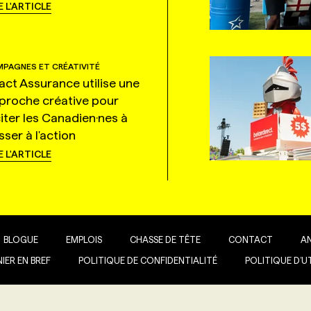
E L'ARTICLE
PAGNES ET CRÉATIVITÉ
tact Assurance utilise une
proche créative pour
citer les Canadien·nes à
ser à l'action
E L'ARTICLE
BLOGUE
EMPLOIS
CHASSE DE TÊTE
CONTACT
A
IER EN BREF
POLITIQUE DE CONFIDENTIALITÉ
POLITIQUE D’U