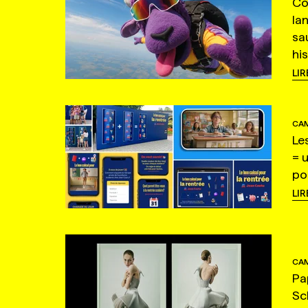
Co
la
sa
hi
LIR
CAM
Le
= 
po
LIR
CAM
Pa
Sc