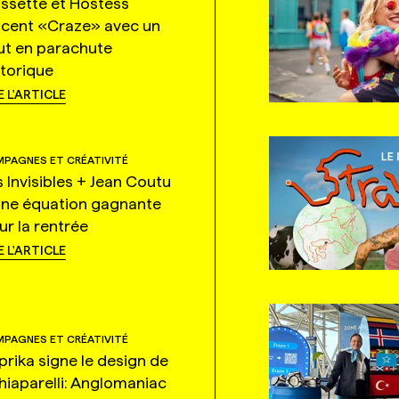
ssette et Hostess
ncent «Craze» avec un
ut en parachute
storique
E L'ARTICLE
PAGNES ET CRÉATIVITÉ
s Invisibles + Jean Coutu
une équation gagnante
ur la rentrée
E L'ARTICLE
PAGNES ET CRÉATIVITÉ
prika signe le design de
hiaparelli: Anglomaniac