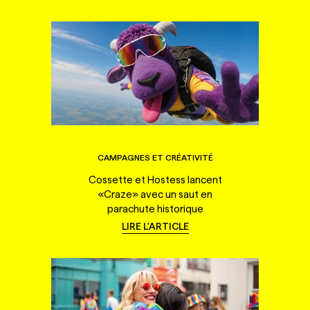
CAMPAGNES ET CRÉATIVITÉ
Cossette et Hostess lancent
«Craze» avec un saut en
parachute historique
LIRE L'ARTICLE