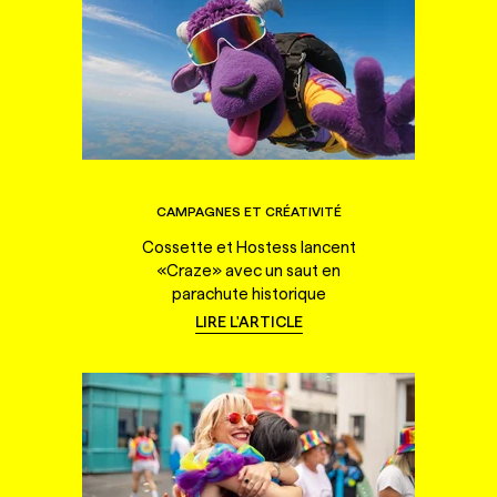
CAMPAGNES ET CRÉATIVITÉ
Cossette et Hostess lancent
«Craze» avec un saut en
parachute historique
LIRE L'ARTICLE