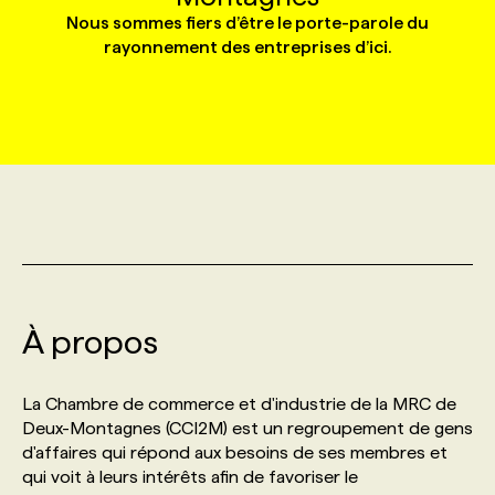
Nous sommes fiers d’être le porte-parole du
rayonnement des entreprises d’ici.
MARKETING ET COMMUNICATION
NOUVEAUX MANDATS
AFFICHEZ UN POSTE / TARIFS
CANDIDAT
BULLETIN RECRUTEMENT
NOS CONFÉRENCES
FORMATIONS
WEB & MÉDIAS SOCIAUX
VOIR LES OFFRES
AFFAIRES DE L'INDUSTRIE
CONSULTER LA CVTHÈQUE
INFOLETTRE PUBLICITÉ
FAQ
NOS FORMATIONS EN LIGNE
CHASSE DE TÊTE
MARKETING DURABLE
PROFIL CANDIDAT
INITIATIVES NUMÉRIQUES
PROFIL ENTREPRISE
ANNONCEZ AVEC NOUS
ANNONCEZ AVEC NOUS
NOS PARCOURS DE FORMATIONS
SERVICE DE CHASSE DE TÊTE
GEO/SEO
PRIX ET DISTINCTIONS
FAQ
FORMATIONS PERSONNALISÉES
NOS TARIFS
À propos
ÉVÉNEMENTIEL
TENDANCES
ANNONCEZ AVEC NOUS
NOS FORMATEUR‧RICES
NOS EXPERTISES
La Chambre de commerce et d'industrie de la MRC de
NOS AUTEUR‧RICES
POURQUOI CHOISIR NOS FORMATIONS
FAQ
Deux-Montagnes (CCI2M) est un regroupement de gens
d'affaires qui répond aux besoins de ses membres et
qui voit à leurs intérêts afin de favoriser le
NOS TARIFS
ANNONCEZ AVEC NOUS