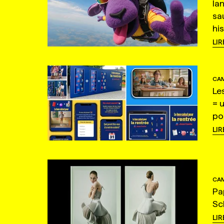
la
sa
hi
LIR
CAM
Le
= 
po
LIR
CAM
Pa
Sc
LIR