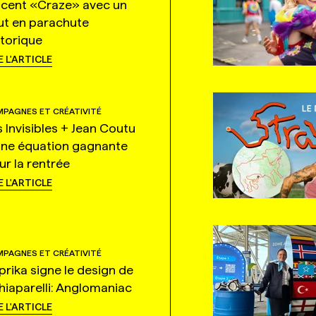
ncent «Craze» avec un
ut en parachute
storique
E L'ARTICLE
PAGNES ET CRÉATIVITÉ
s Invisibles + Jean Coutu
une équation gagnante
ur la rentrée
E L'ARTICLE
PAGNES ET CRÉATIVITÉ
prika signe le design de
hiaparelli: Anglomaniac
E L'ARTICLE