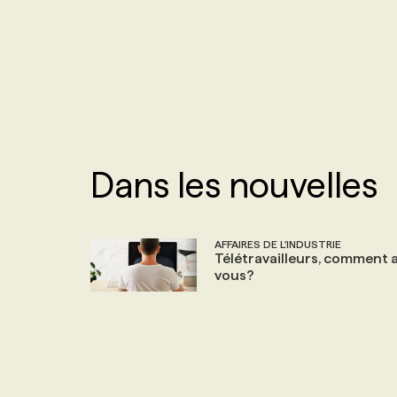
NOS TARIFS
ANNONCEZ AVEC NOUS
PROGRAMMES DE SUBVENTIONS
FAQ
Dans les nouvelles
ANNONCEZ AVEC NOUS
AFFAIRES DE L'INDUSTRIE
Télétravailleurs, comment a
vous?