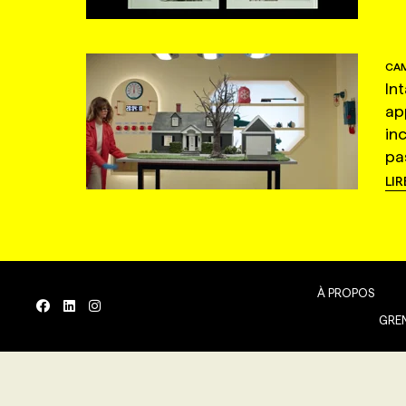
CAM
In
ap
in
pas
LIR
À PROPOS
GREN