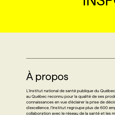
INS
NOUVEAU!
RESSOURCES HUMAINES
NOMINATIONS
ANNONCEZ AVEC NOUS
BULLETIN FORMATION
EMPLOYEUR
CONFÉRENCES
MARKETING ET COMMUNICATION
NOUVEAUX MANDATS
AFFICHEZ UN POSTE / TARIFS
CANDIDAT
BULLETIN RECRUTEMENT
NOS CONFÉRENCES
FORMATIONS
WEB & MÉDIAS SOCIAUX
VOIR LES OFFRES
AFFAIRES DE L'INDUSTRIE
CONSULTER LA CVTHÈQUE
INFOLETTRE PUBLICITÉ
FAQ
NOS FORMATIONS EN LIGNE
CHASSE DE TÊTE
MARKETING DURABLE
PROFIL CANDIDAT
INITIATIVES NUMÉRIQUES
PROFIL ENTREPRISE
ANNONCEZ AVEC NOUS
ANNONCEZ AVEC NOUS
NOS PARCOURS DE FORMATIONS
SERVICE DE CHASSE DE TÊTE
GEO/SEO
PRIX ET DISTINCTIONS
FAQ
FORMATIONS PERSONNALISÉES
NOS TARIFS
À propos
ÉVÉNEMENTIEL
TENDANCES
ANNONCEZ AVEC NOUS
NOS FORMATEUR‧RICES
NOS EXPERTISES
L’Institut national de santé publique du Québec
au Québec reconnu pour la qualité de ses produ
connaissances en vue d’éclairer la prise de déci
NOS AUTEUR‧RICES
POURQUOI CHOISIR NOS FORMATIONS
FAQ
d’excellence, l'Institut regroupe plus de 600 em
collaboration avec le réseau de la santé et les m