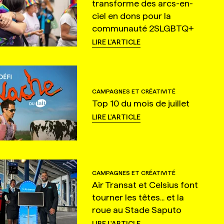
transforme des arcs-en-
ciel en dons pour la
communauté 2SLGBTQ+
LIRE L'ARTICLE
CAMPAGNES ET CRÉATIVITÉ
Top 10 du mois de juillet
LIRE L'ARTICLE
CAMPAGNES ET CRÉATIVITÉ
Air Transat et Celsius font
tourner les têtes... et la
roue au Stade Saputo
LIRE L'ARTICLE