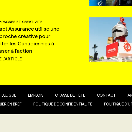
PAGNES ET CRÉATIVITÉ
tact Assurance utilise une
proche créative pour
citer les Canadien·nes à
ser à l'action
E L'ARTICLE
BLOGUE
EMPLOIS
CHASSE DE TÊTE
CONTACT
A
IER EN BREF
POLITIQUE DE CONFIDENTIALITÉ
POLITIQUE D’U