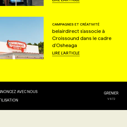
CAMPAGNES ET CRÉATIVITÉ
belairdirect s'associe à
Croissound dans le cadre
d'Osheaga
LIRE L'ARTICLE
NNONCEZ AVEC NOUS
GRENIER
V
8.7.2
TILISATION