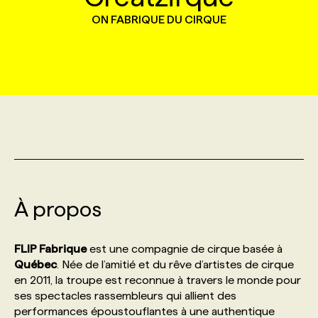
ON FABRIQUE DU CIRQUE
MARKETING ET COMMUNICATION
NOUVEAUX MANDATS
AFFICHEZ UN POSTE / TARIFS
CANDIDAT
BULLETIN RECRUTEMENT
NOS CONFÉRENCES
FORMATIONS
WEB & MÉDIAS SOCIAUX
VOIR LES OFFRES
AFFAIRES DE L'INDUSTRIE
CONSULTER LA CVTHÈQUE
INFOLETTRE PUBLICITÉ
FAQ
NOS FORMATIONS EN LIGNE
CHASSE DE TÊTE
MARKETING DURABLE
PROFIL CANDIDAT
INITIATIVES NUMÉRIQUES
PROFIL ENTREPRISE
ANNONCEZ AVEC NOUS
ANNONCEZ AVEC NOUS
NOS PARCOURS DE FORMATIONS
SERVICE DE CHASSE DE TÊTE
GEO/SEO
PRIX ET DISTINCTIONS
FAQ
FORMATIONS PERSONNALISÉES
NOS TARIFS
À propos
ÉVÉNEMENTIEL
TENDANCES
ANNONCEZ AVEC NOUS
NOS FORMATEUR‧RICES
NOS EXPERTISES
FLIP Fabrique
est une compagnie de cirque basée à
NOS AUTEUR‧RICES
POURQUOI CHOISIR NOS FORMATIONS
FAQ
Québec
. Née de l’amitié et du rêve d’artistes de cirque
en 2011, la troupe est reconnue à travers le monde pour
ses spectacles rassembleurs qui allient des
NOS TARIFS
ANNONCEZ AVEC NOUS
performances époustouflantes à une authentique