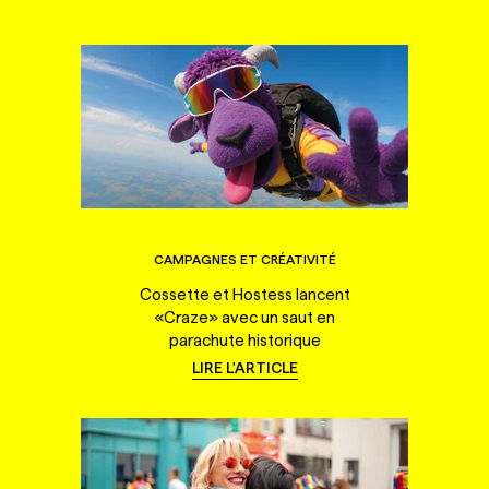
CAMPAGNES ET CRÉATIVITÉ
Cossette et Hostess lancent
«Craze» avec un saut en
parachute historique
LIRE L'ARTICLE