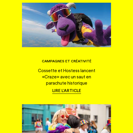
CAMPAGNES ET CRÉATIVITÉ
Cossette et Hostess lancent
«Craze» avec un saut en
parachute historique
LIRE L'ARTICLE