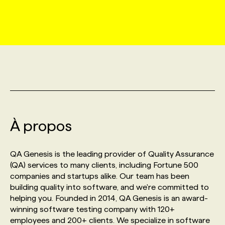
MARKETING ET COMMUNICATION
NOUVEAUX MANDATS
AFFICHEZ UN POSTE / TARIFS
CANDIDAT
BULLETIN RECRUTEMENT
NOS CONFÉRENCES
FORMATIONS
WEB & MÉDIAS SOCIAUX
VOIR LES OFFRES
AFFAIRES DE L'INDUSTRIE
CONSULTER LA CVTHÈQUE
INFOLETTRE PUBLICITÉ
FAQ
NOS FORMATIONS EN LIGNE
CHASSE DE TÊTE
MARKETING DURABLE
PROFIL CANDIDAT
INITIATIVES NUMÉRIQUES
PROFIL ENTREPRISE
ANNONCEZ AVEC NOUS
ANNONCEZ AVEC NOUS
NOS PARCOURS DE FORMATIONS
SERVICE DE CHASSE DE TÊTE
GEO/SEO
À propos
PRIX ET DISTINCTIONS
FAQ
FORMATIONS PERSONNALISÉES
NOS TARIFS
ÉVÉNEMENTIEL
TENDANCES
ANNONCEZ AVEC NOUS
QA Genesis is the leading provider of Quality Assurance
NOS FORMATEUR‧RICES
NOS EXPERTISES
(QA) services to many clients, including Fortune 500
companies and startups alike. Our team has been
NOS AUTEUR‧RICES
POURQUOI CHOISIR NOS FORMATIONS
FAQ
building quality into software, and we're committed to
helping you. Founded in 2014, QA Genesis is an award-
winning software testing company with 120+
NOS TARIFS
ANNONCEZ AVEC NOUS
employees and 200+ clients. We specialize in software