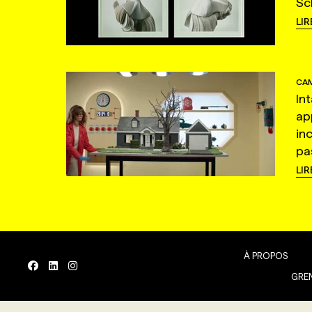
Sc
LIR
CAM
In
ap
in
pas
LIR
À PROPOS
GREN