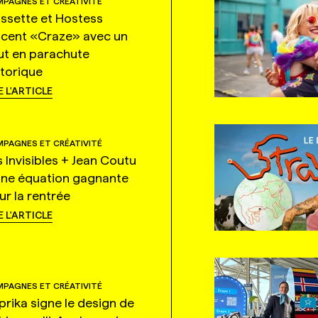
PAGNES ET CRÉATIVITÉ
ssette et Hostess
ncent «Craze» avec un
ut en parachute
storique
E L'ARTICLE
PAGNES ET CRÉATIVITÉ
s Invisibles + Jean Coutu
une équation gagnante
ur la rentrée
E L'ARTICLE
PAGNES ET CRÉATIVITÉ
prika signe le design de