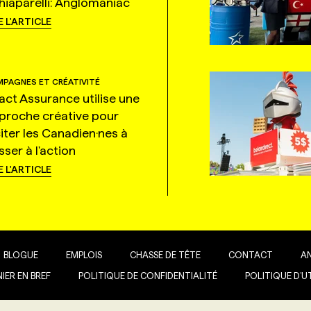
hiaparelli: Anglomaniac
E L'ARTICLE
PAGNES ET CRÉATIVITÉ
tact Assurance utilise une
proche créative pour
citer les Canadien·nes à
ser à l'action
E L'ARTICLE
BLOGUE
EMPLOIS
CHASSE DE TÊTE
CONTACT
A
IER EN BREF
POLITIQUE DE CONFIDENTIALITÉ
POLITIQUE D’U