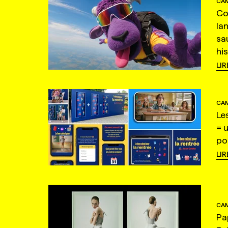
CAM
Co
la
sa
hi
LIR
CAM
Le
= 
po
LIR
CAM
Pa