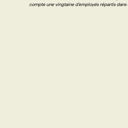
compte une vingtaine d’employés répartis dans q
NOS TARIFS
ANNONCEZ AVEC NOUS
PROGRAMMES DE SUBVENTIONS
FAQ
ANNONCEZ AVEC NOUS