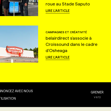
roue au Stade Saputo
LIRE L'ARTICLE
CAMPAGNES ET CRÉATIVITÉ
belairdirect s'associe à
Croissound dans le cadre
d'Osheaga
LIRE L'ARTICLE
NNONCEZ AVEC NOUS
GRENIER
V
8.7.2
TILISATION