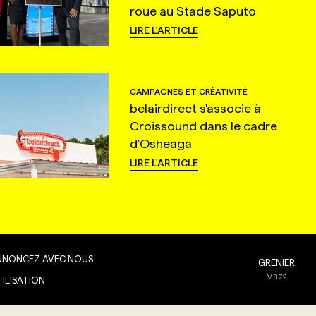
roue au Stade Saputo
LIRE L'ARTICLE
CAMPAGNES ET CRÉATIVITÉ
belairdirect s'associe à
Croissound dans le cadre
d'Osheaga
LIRE L'ARTICLE
NNONCEZ AVEC NOUS
GRENIER
V
8.7.2
TILISATION