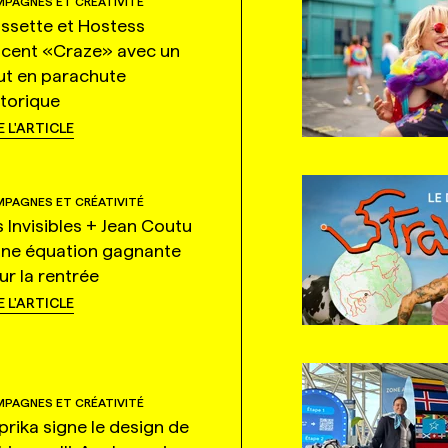
PAGNES ET CRÉATIVITÉ
ssette et Hostess
ncent «Craze» avec un
ut en parachute
storique
E L'ARTICLE
PAGNES ET CRÉATIVITÉ
s Invisibles + Jean Coutu
une équation gagnante
ur la rentrée
E L'ARTICLE
PAGNES ET CRÉATIVITÉ
prika signe le design de