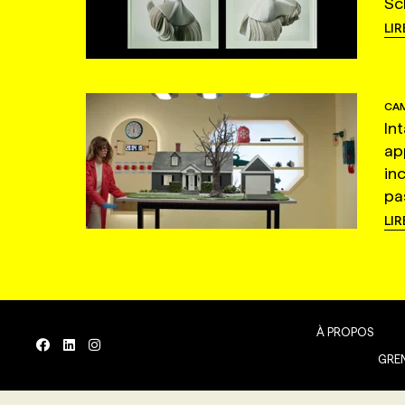
Sc
LIR
CAM
In
ap
in
pas
LIR
À PROPOS
GREN