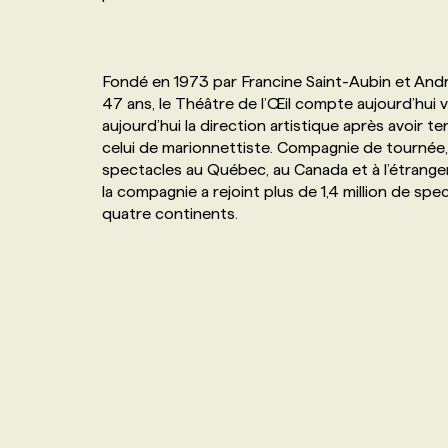
NOS TARIFS
ANNONCEZ AVEC NOUS
Fondé en 1973 par Francine Saint-Aubin et André 
PROGRAMMES DE SUBVENTIONS
47 ans, le Théâtre de l’Œil compte aujourd’hui
aujourd’hui la direction artistique après avoir 
celui de marionnettiste. Compagnie de tournée,
FAQ
spectacles au Québec, au Canada et à l’étranger. 
la compagnie a rejoint plus de 1,4 million de s
ANNONCEZ AVEC NOUS
quatre continents.