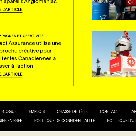
hiaparelli: Anglomaniac
E L'ARTICLE
PAGNES ET CRÉATIVITÉ
tact Assurance utilise une
proche créative pour
citer les Canadien·nes à
ser à l'action
E L'ARTICLE
BLOGUE
EMPLOIS
CHASSE DE TÊTE
CONTACT
A
IER EN BREF
POLITIQUE DE CONFIDENTIALITÉ
POLITIQUE D’U