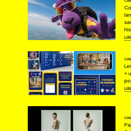
CAM
Co
la
sa
hi
LIR
CAM
Le
= 
po
LIR
CAM
Pa