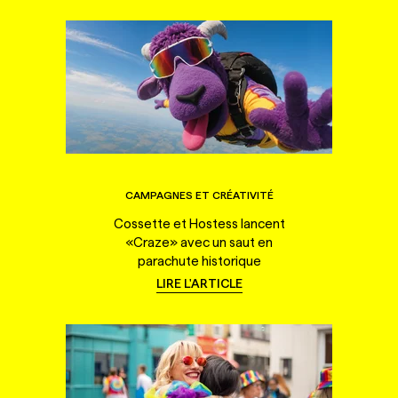
CAMPAGNES ET CRÉATIVITÉ
Cossette et Hostess lancent
«Craze» avec un saut en
parachute historique
LIRE L'ARTICLE