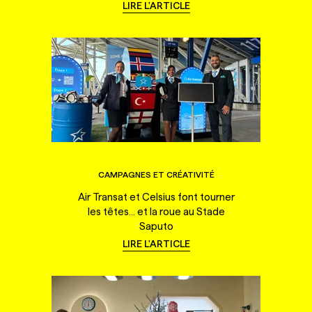
LIRE L'ARTICLE
CAMPAGNES ET CRÉATIVITÉ
Air Transat et Celsius font tourner
les têtes... et la roue au Stade
Saputo
LIRE L'ARTICLE