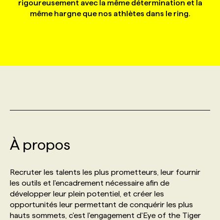
rigoureusement avec la même détermination et la
même hargne que nos athlètes dans le ring.
MARKETING ET COMMUNICATION
NOUVEAUX MANDATS
AFFICHEZ UN POSTE / TARIFS
CANDIDAT
BULLETIN RECRUTEMENT
NOS CONFÉRENCES
FORMATIONS
WEB & MÉDIAS SOCIAUX
VOIR LES OFFRES
AFFAIRES DE L'INDUSTRIE
CONSULTER LA CVTHÈQUE
INFOLETTRE PUBLICITÉ
FAQ
NOS FORMATIONS EN LIGNE
CHASSE DE TÊTE
MARKETING DURABLE
PROFIL CANDIDAT
INITIATIVES NUMÉRIQUES
PROFIL ENTREPRISE
ANNONCEZ AVEC NOUS
ANNONCEZ AVEC NOUS
NOS PARCOURS DE FORMATIONS
SERVICE DE CHASSE DE TÊTE
GEO/SEO
PRIX ET DISTINCTIONS
FAQ
FORMATIONS PERSONNALISÉES
NOS TARIFS
À propos
ÉVÉNEMENTIEL
TENDANCES
ANNONCEZ AVEC NOUS
NOS FORMATEUR‧RICES
NOS EXPERTISES
Recruter les talents les plus prometteurs, leur fournir
NOS AUTEUR‧RICES
POURQUOI CHOISIR NOS FORMATIONS
FAQ
les outils et l'encadrement nécessaire afin de
développer leur plein potentiel, et créer les
opportunités leur permettant de conquérir les plus
NOS TARIFS
ANNONCEZ AVEC NOUS
hauts sommets, c'est l'engagement d'Eye of the Tiger