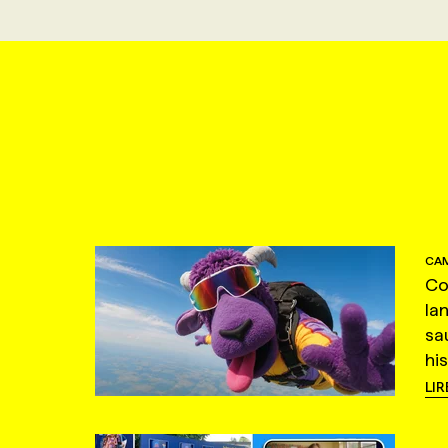
CAM
Co
la
sa
hi
LIR