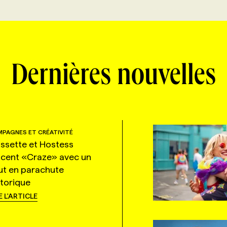
Dernières nouvelles
PAGNES ET CRÉATIVITÉ
ssette et Hostess
ncent «Craze» avec un
ut en parachute
storique
E L'ARTICLE