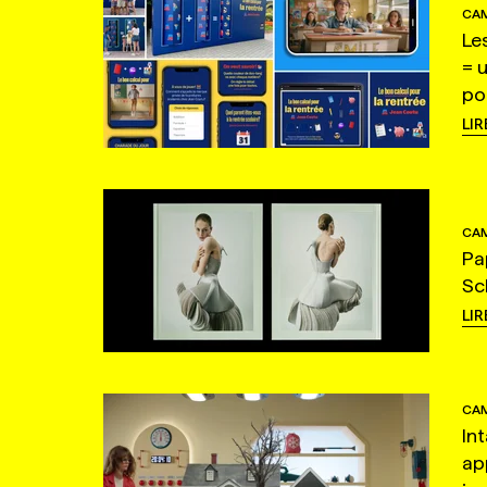
CAM
Le
= 
po
LIR
CAM
Pa
Sc
LIR
CAM
In
ap