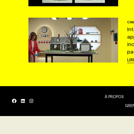
CAM
In
ap
in
pas
LIR
À PROPOS
GREN