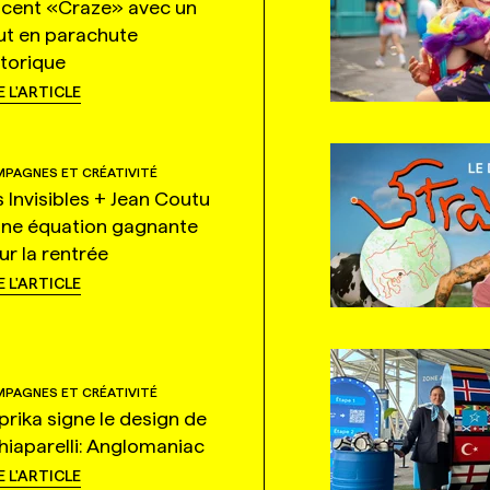
ncent «Craze» avec un
ut en parachute
storique
E L'ARTICLE
PAGNES ET CRÉATIVITÉ
s Invisibles + Jean Coutu
une équation gagnante
ur la rentrée
E L'ARTICLE
PAGNES ET CRÉATIVITÉ
prika signe le design de
hiaparelli: Anglomaniac
E L'ARTICLE