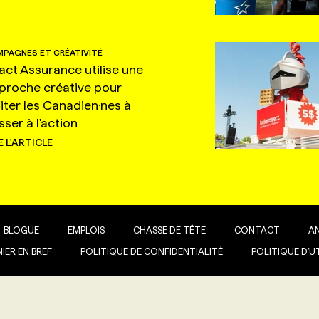
PAGNES ET CRÉATIVITÉ
tact Assurance utilise une
proche créative pour
citer les Canadien·nes à
ser à l'action
E L'ARTICLE
BLOGUE
EMPLOIS
CHASSE DE TÊTE
CONTACT
A
IER EN BREF
POLITIQUE DE CONFIDENTIALITÉ
POLITIQUE D’U