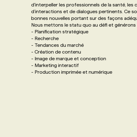
d'interpeller les professionnels de la santé, les c
NOS TARIFS
ANNONCEZ AVEC NOUS
d’interactions et de dialogues pertinents. Ce s
bonnes nouvelles portant sur des façons adéqu
Nous mettons le statu quo au défi et générons 
PROGRAMMES DE SUBVENTIONS
- Planification stratégique
- Recherche
- Tendances du marché
FAQ
- Création de contenu
- Image de marque et conception
ANNONCEZ AVEC NOUS
- Marketing interactif
- Production imprimée et numérique