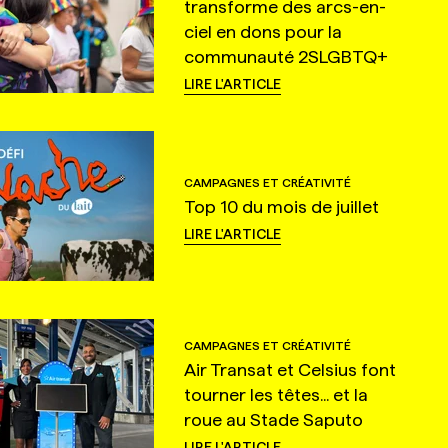
transforme des arcs-en-
ciel en dons pour la
communauté 2SLGBTQ+
LIRE L'ARTICLE
CAMPAGNES ET CRÉATIVITÉ
Top 10 du mois de juillet
LIRE L'ARTICLE
CAMPAGNES ET CRÉATIVITÉ
Air Transat et Celsius font
tourner les têtes... et la
roue au Stade Saputo
LIRE L'ARTICLE