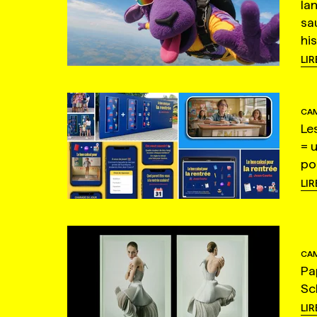
la
sa
hi
LIR
CAM
Le
= 
po
LIR
CAM
Pa
Sc
LIR