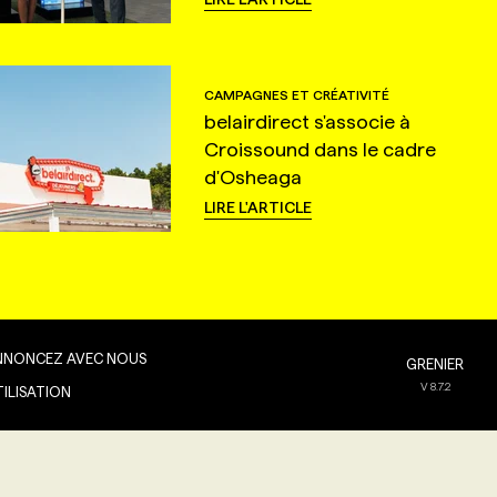
CAMPAGNES ET CRÉATIVITÉ
belairdirect s'associe à
Croissound dans le cadre
d'Osheaga
LIRE L'ARTICLE
NNONCEZ AVEC NOUS
GRENIER
V
8.7.2
TILISATION