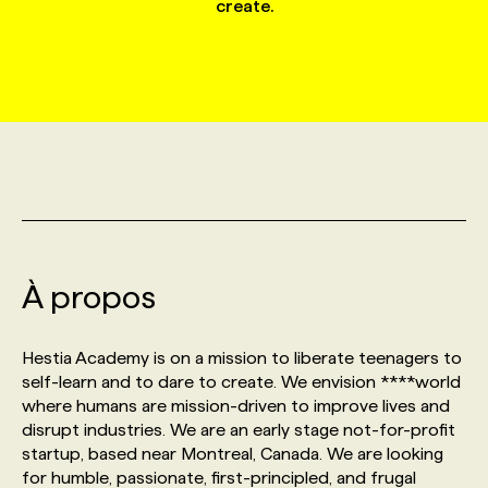
create.
MARKETING ET COMMUNICATION
NOUVEAUX MANDATS
AFFICHEZ UN POSTE / TARIFS
CANDIDAT
BULLETIN RECRUTEMENT
NOS CONFÉRENCES
FORMATIONS
WEB & MÉDIAS SOCIAUX
VOIR LES OFFRES
AFFAIRES DE L'INDUSTRIE
CONSULTER LA CVTHÈQUE
INFOLETTRE PUBLICITÉ
FAQ
NOS FORMATIONS EN LIGNE
CHASSE DE TÊTE
MARKETING DURABLE
PROFIL CANDIDAT
INITIATIVES NUMÉRIQUES
PROFIL ENTREPRISE
ANNONCEZ AVEC NOUS
ANNONCEZ AVEC NOUS
NOS PARCOURS DE FORMATIONS
SERVICE DE CHASSE DE TÊTE
GEO/SEO
PRIX ET DISTINCTIONS
FAQ
FORMATIONS PERSONNALISÉES
NOS TARIFS
À propos
ÉVÉNEMENTIEL
TENDANCES
ANNONCEZ AVEC NOUS
NOS FORMATEUR‧RICES
NOS EXPERTISES
Hestia Academy is on a mission to liberate teenagers to
self-learn and to dare to create. We envision ****world
NOS AUTEUR‧RICES
POURQUOI CHOISIR NOS FORMATIONS
FAQ
where humans are mission-driven to improve lives and
disrupt industries. We are an early stage not-for-profit
startup, based near Montreal, Canada. We are looking
NOS TARIFS
ANNONCEZ AVEC NOUS
for humble, passionate, first-principled, and frugal