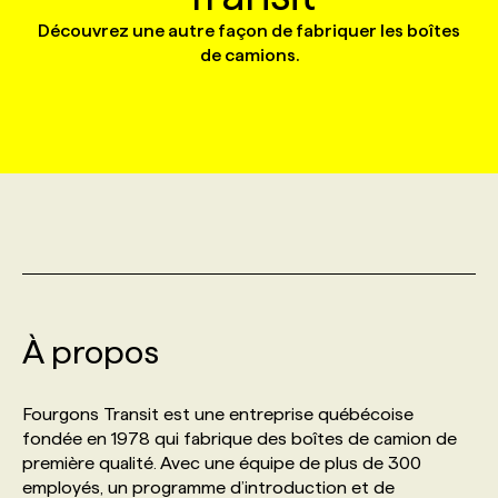
Découvrez une autre façon de fabriquer les boîtes
de camions.
MARKETING ET COMMUNICATION
NOUVEAUX MANDATS
AFFICHEZ UN POSTE / TARIFS
CANDIDAT
BULLETIN RECRUTEMENT
NOS CONFÉRENCES
FORMATIONS
WEB & MÉDIAS SOCIAUX
VOIR LES OFFRES
AFFAIRES DE L'INDUSTRIE
CONSULTER LA CVTHÈQUE
INFOLETTRE PUBLICITÉ
FAQ
NOS FORMATIONS EN LIGNE
CHASSE DE TÊTE
MARKETING DURABLE
PROFIL CANDIDAT
INITIATIVES NUMÉRIQUES
PROFIL ENTREPRISE
ANNONCEZ AVEC NOUS
ANNONCEZ AVEC NOUS
NOS PARCOURS DE FORMATIONS
SERVICE DE CHASSE DE TÊTE
GEO/SEO
PRIX ET DISTINCTIONS
FAQ
FORMATIONS PERSONNALISÉES
NOS TARIFS
ÉVÉNEMENTIEL
TENDANCES
ANNONCEZ AVEC NOUS
NOS FORMATEUR‧RICES
NOS EXPERTISES
À propos
NOS AUTEUR‧RICES
POURQUOI CHOISIR NOS FORMATIONS
FAQ
Fourgons Transit est une entreprise québécoise
fondée en 1978 qui fabrique des boîtes de camion de
première qualité. Avec une équipe de plus de 300
NOS TARIFS
ANNONCEZ AVEC NOUS
employés, un programme d’introduction et de