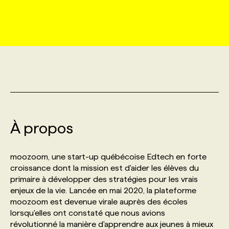
MARKETING ET COMMUNICATION
NOUVEAUX MANDATS
AFFICHEZ UN POSTE / TARIFS
CANDIDAT
BULLETIN RECRUTEMENT
NOS CONFÉRENCES
FORMATIONS
WEB & MÉDIAS SOCIAUX
VOIR LES OFFRES
AFFAIRES DE L'INDUSTRIE
CONSULTER LA CVTHÈQUE
INFOLETTRE PUBLICITÉ
FAQ
NOS FORMATIONS EN LIGNE
CHASSE DE TÊTE
MARKETING DURABLE
PROFIL CANDIDAT
INITIATIVES NUMÉRIQUES
PROFIL ENTREPRISE
ANNONCEZ AVEC NOUS
ANNONCEZ AVEC NOUS
NOS PARCOURS DE FORMATIONS
SERVICE DE CHASSE DE TÊTE
GEO/SEO
À propos
PRIX ET DISTINCTIONS
FAQ
FORMATIONS PERSONNALISÉES
NOS TARIFS
ÉVÉNEMENTIEL
TENDANCES
ANNONCEZ AVEC NOUS
moozoom, une start-up québécoise Edtech en forte
NOS FORMATEUR‧RICES
NOS EXPERTISES
croissance dont la mission est d'aider les élèves du
primaire à développer des stratégies pour les vrais
NOS AUTEUR‧RICES
POURQUOI CHOISIR NOS FORMATIONS
FAQ
enjeux de la vie. Lancée en mai 2020, la plateforme
moozoom est devenue virale auprès des écoles
lorsqu'elles ont constaté que nous avions
NOS TARIFS
ANNONCEZ AVEC NOUS
révolutionné la manière d'apprendre aux jeunes à mieux