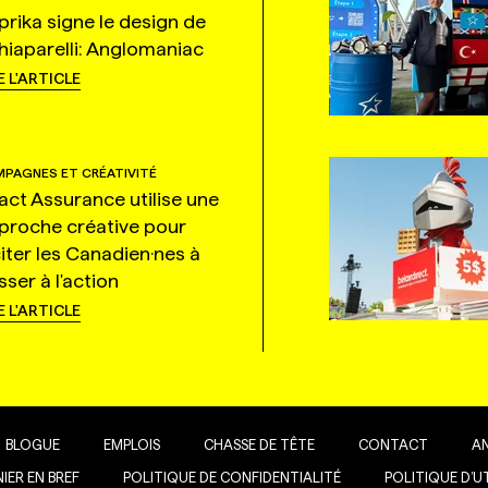
prika signe le design de
hiaparelli: Anglomaniac
E L'ARTICLE
PAGNES ET CRÉATIVITÉ
tact Assurance utilise une
proche créative pour
citer les Canadien·nes à
ser à l'action
E L'ARTICLE
BLOGUE
EMPLOIS
CHASSE DE TÊTE
CONTACT
A
IER EN BREF
POLITIQUE DE CONFIDENTIALITÉ
POLITIQUE D’U