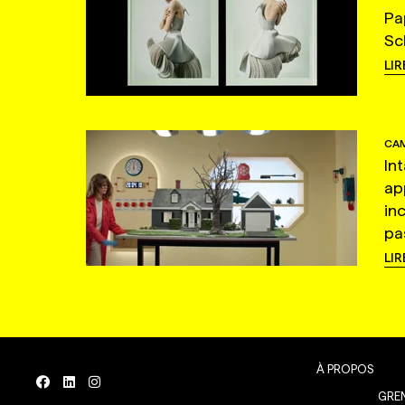
Pa
Sc
LIR
CAM
In
ap
in
pas
LIR
À PROPOS
GREN