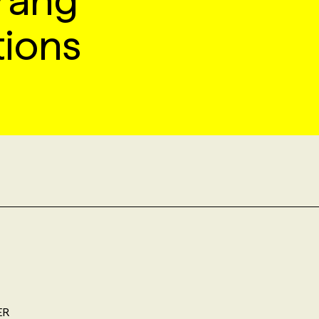
rang
ions
ER