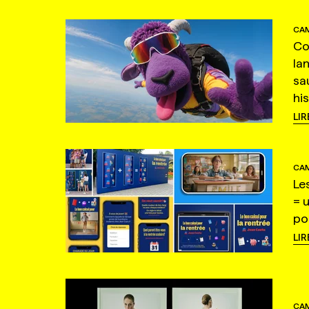
CAM
Co
la
sa
hi
LIR
CAM
Le
= 
po
LIR
CAM