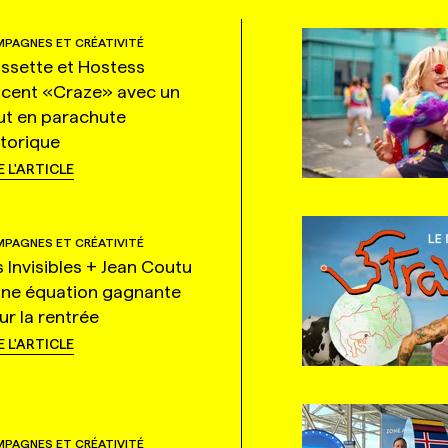
PAGNES ET CRÉATIVITÉ
ssette et Hostess
ncent «Craze» avec un
ut en parachute
storique
E L'ARTICLE
PAGNES ET CRÉATIVITÉ
s Invisibles + Jean Coutu
une équation gagnante
ur la rentrée
E L'ARTICLE
PAGNES ET CRÉATIVITÉ