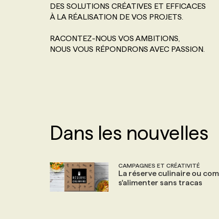
DES SOLUTIONS CRÉATIVES ET EFFICACES
NOS TARIFS
ANNONCEZ AVEC NOUS
À LA RÉALISATION DE VOS PROJETS.
RACONTEZ-NOUS VOS AMBITIONS,
PROGRAMMES DE SUBVENTIONS
NOUS VOUS RÉPONDRONS AVEC PASSION.
FAQ
ANNONCEZ AVEC NOUS
Dans les nouvelles
CAMPAGNES ET CRÉATIVITÉ
La réserve culinaire ou c
s'alimenter sans tracas