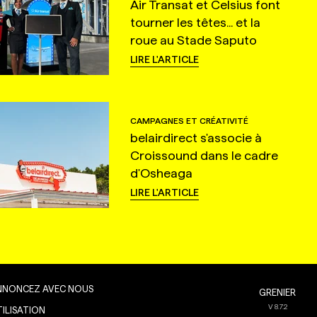
Air Transat et Celsius font
tourner les têtes... et la
roue au Stade Saputo
LIRE L'ARTICLE
CAMPAGNES ET CRÉATIVITÉ
belairdirect s'associe à
Croissound dans le cadre
d'Osheaga
LIRE L'ARTICLE
NNONCEZ AVEC NOUS
GRENIER
V
8.7.2
TILISATION