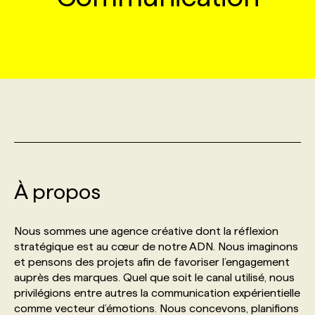
MARKETING ET COMMUNICATION
NOUVEAUX MANDATS
AFFICHEZ UN POSTE / TARIFS
CANDIDAT
BULLETIN RECRUTEMENT
NOS CONFÉRENCES
FORMATIONS
WEB & MÉDIAS SOCIAUX
VOIR LES OFFRES
AFFAIRES DE L'INDUSTRIE
CONSULTER LA CVTHÈQUE
INFOLETTRE PUBLICITÉ
FAQ
NOS FORMATIONS EN LIGNE
CHASSE DE TÊTE
MARKETING DURABLE
PROFIL CANDIDAT
INITIATIVES NUMÉRIQUES
PROFIL ENTREPRISE
ANNONCEZ AVEC NOUS
ANNONCEZ AVEC NOUS
NOS PARCOURS DE FORMATIONS
SERVICE DE CHASSE DE TÊTE
GEO/SEO
PRIX ET DISTINCTIONS
FAQ
FORMATIONS PERSONNALISÉES
NOS TARIFS
À propos
ÉVÉNEMENTIEL
TENDANCES
ANNONCEZ AVEC NOUS
NOS FORMATEUR‧RICES
NOS EXPERTISES
Nous sommes une agence créative dont la réflexion
stratégique est au cœur de notre ADN. Nous imaginons
NOS AUTEUR‧RICES
POURQUOI CHOISIR NOS FORMATIONS
FAQ
et pensons des projets afin de favoriser l’engagement
auprès des marques. Quel que soit le canal utilisé, nous
privilégions entre autres la communication expérientielle
NOS TARIFS
ANNONCEZ AVEC NOUS
comme vecteur d’émotions. Nous concevons, planifions