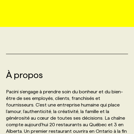
MARKETING ET COMMUNICATION
NOUVEAUX MANDATS
AFFICHEZ UN POSTE / TARIFS
CANDIDAT
BULLETIN RECRUTEMENT
NOS CONFÉRENCES
FORMATIONS
WEB & MÉDIAS SOCIAUX
VOIR LES OFFRES
AFFAIRES DE L'INDUSTRIE
CONSULTER LA CVTHÈQUE
INFOLETTRE PUBLICITÉ
FAQ
NOS FORMATIONS EN LIGNE
CHASSE DE TÊTE
MARKETING DURABLE
PROFIL CANDIDAT
INITIATIVES NUMÉRIQUES
PROFIL ENTREPRISE
ANNONCEZ AVEC NOUS
ANNONCEZ AVEC NOUS
NOS PARCOURS DE FORMATIONS
SERVICE DE CHASSE DE TÊTE
GEO/SEO
À propos
PRIX ET DISTINCTIONS
FAQ
FORMATIONS PERSONNALISÉES
NOS TARIFS
ÉVÉNEMENTIEL
TENDANCES
ANNONCEZ AVEC NOUS
Pacini s’engage à prendre soin du bonheur et du bien-
NOS FORMATEUR‧RICES
NOS EXPERTISES
être de ses employés, clients, franchisés et
fournisseurs. C'est une entreprise humaine qui place
NOS AUTEUR‧RICES
POURQUOI CHOISIR NOS FORMATIONS
FAQ
l’amour, l’authenticité, la créativité, la famille et la
générosité au cœur de toutes ses décisions. La chaîne
compte aujourd'hui 20 restaurants au Québec et 3 en
NOS TARIFS
ANNONCEZ AVEC NOUS
Alberta. Un premier restaurant ouvrira en Ontario à la fin