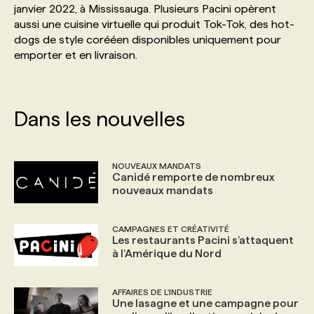
janvier 2022, à Mississauga. Plusieurs Pacini opèrent
aussi une cuisine virtuelle qui produit Tok-Tok, des hot-
PROGRAMMES DE SUBVENTIONS
dogs de style corééen disponibles uniquement pour
emporter et en livraison.
FAQ
Dans les nouvelles
ANNONCEZ AVEC NOUS
NOUVEAUX MANDATS
Canidé remporte de nombreux
nouveaux mandats
CAMPAGNES ET CRÉATIVITÉ
Les restaurants Pacini s’attaquent
à l’Amérique du Nord
AFFAIRES DE L'INDUSTRIE
Une lasagne et une campagne pour