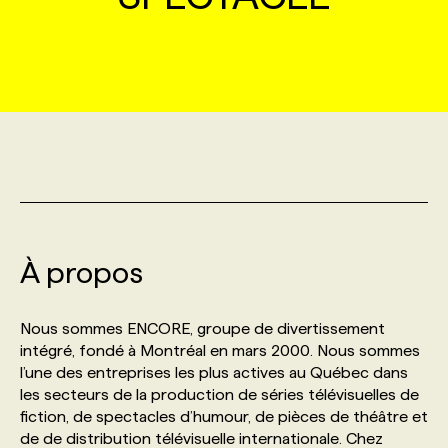
MARKETING ET COMMUNICATION
NOUVEAUX MANDATS
AFFICHEZ UN POSTE / TARIFS
CANDIDAT
BULLETIN RECRUTEMENT
NOS CONFÉRENCES
FORMATIONS
WEB & MÉDIAS SOCIAUX
VOIR LES OFFRES
AFFAIRES DE L'INDUSTRIE
CONSULTER LA CVTHÈQUE
INFOLETTRE PUBLICITÉ
FAQ
NOS FORMATIONS EN LIGNE
CHASSE DE TÊTE
MARKETING DURABLE
PROFIL CANDIDAT
INITIATIVES NUMÉRIQUES
PROFIL ENTREPRISE
ANNONCEZ AVEC NOUS
ANNONCEZ AVEC NOUS
NOS PARCOURS DE FORMATIONS
SERVICE DE CHASSE DE TÊTE
GEO/SEO
PRIX ET DISTINCTIONS
FAQ
FORMATIONS PERSONNALISÉES
NOS TARIFS
À propos
ÉVÉNEMENTIEL
TENDANCES
ANNONCEZ AVEC NOUS
NOS FORMATEUR‧RICES
NOS EXPERTISES
Nous sommes ENCORE, groupe de divertissement
intégré, fondé à Montréal en mars 2000. Nous sommes
NOS AUTEUR‧RICES
POURQUOI CHOISIR NOS FORMATIONS
FAQ
l’une des entreprises les plus actives au Québec dans
les secteurs de la production de séries télévisuelles de
fiction, de spectacles d’humour, de pièces de théâtre et
NOS TARIFS
ANNONCEZ AVEC NOUS
de de distribution télévisuelle internationale. Chez