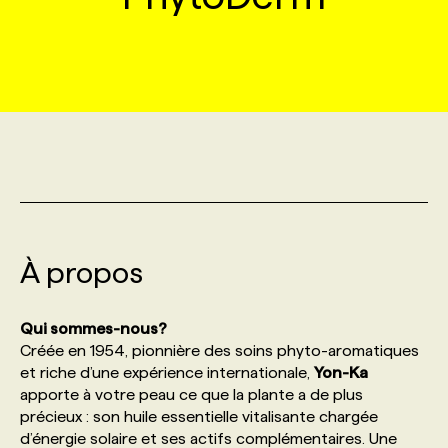
MARKETING ET COMMUNICATION
NOUVEAUX MANDATS
AFFICHEZ UN POSTE / TARIFS
CANDIDAT
BULLETIN RECRUTEMENT
NOS CONFÉRENCES
FORMATIONS
WEB & MÉDIAS SOCIAUX
VOIR LES OFFRES
AFFAIRES DE L'INDUSTRIE
CONSULTER LA CVTHÈQUE
INFOLETTRE PUBLICITÉ
FAQ
NOS FORMATIONS EN LIGNE
CHASSE DE TÊTE
MARKETING DURABLE
PROFIL CANDIDAT
INITIATIVES NUMÉRIQUES
PROFIL ENTREPRISE
ANNONCEZ AVEC NOUS
ANNONCEZ AVEC NOUS
NOS PARCOURS DE FORMATIONS
SERVICE DE CHASSE DE TÊTE
GEO/SEO
PRIX ET DISTINCTIONS
FAQ
FORMATIONS PERSONNALISÉES
NOS TARIFS
À propos
ÉVÉNEMENTIEL
TENDANCES
ANNONCEZ AVEC NOUS
NOS FORMATEUR‧RICES
NOS EXPERTISES
Qui sommes-nous?
Créée en 1954, pionnière des soins phyto-aromatiques
NOS AUTEUR‧RICES
POURQUOI CHOISIR NOS FORMATIONS
FAQ
et riche d’une expérience internationale,
Yon-Ka
apporte à votre peau ce que la plante a de plus
précieux : son huile essentielle vitalisante chargée
NOS TARIFS
ANNONCEZ AVEC NOUS
d’énergie solaire et ses actifs complémentaires. Une