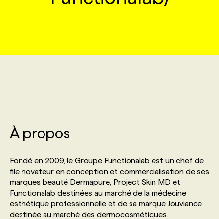
MARKETING ET COMMUNICATION
NOUVEAUX MANDATS
AFFICHEZ UN POSTE / TARIFS
CANDIDAT
BULLETIN RECRUTEMENT
NOS CONFÉRENCES
FORMATIONS
WEB & MÉDIAS SOCIAUX
VOIR LES OFFRES
AFFAIRES DE L'INDUSTRIE
CONSULTER LA CVTHÈQUE
INFOLETTRE PUBLICITÉ
FAQ
NOS FORMATIONS EN LIGNE
CHASSE DE TÊTE
MARKETING DURABLE
PROFIL CANDIDAT
INITIATIVES NUMÉRIQUES
PROFIL ENTREPRISE
ANNONCEZ AVEC NOUS
ANNONCEZ AVEC NOUS
NOS PARCOURS DE FORMATIONS
SERVICE DE CHASSE DE TÊTE
GEO/SEO
PRIX ET DISTINCTIONS
FAQ
FORMATIONS PERSONNALISÉES
NOS TARIFS
À propos
ÉVÉNEMENTIEL
TENDANCES
ANNONCEZ AVEC NOUS
NOS FORMATEUR‧RICES
NOS EXPERTISES
Fondé en 2009, le Groupe Functionalab est un chef de
file novateur en conception et commercialisation de ses
NOS AUTEUR‧RICES
POURQUOI CHOISIR NOS FORMATIONS
FAQ
marques beauté Dermapure, Project Skin MD et
Functionalab destinées au marché de la médecine
esthétique professionnelle et de sa marque Jouviance
NOS TARIFS
ANNONCEZ AVEC NOUS
destinée au marché des dermocosmétiques.