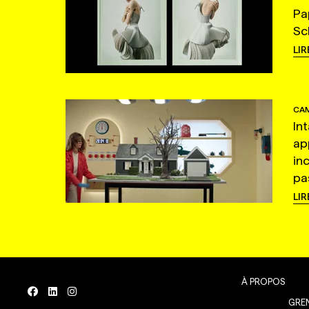
Pa
Sc
LIR
CAM
In
ap
in
pas
LIR
À PROPOS
GREN