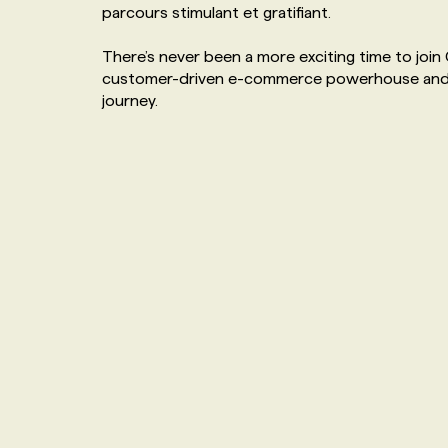
parcours stimulant et gratifiant.
NOS TARIFS
ANNONCEZ AVEC NOUS
There’s never been a more exciting time to join
customer-driven e-commerce powerhouse and we
PROGRAMMES DE SUBVENTIONS
journey.
FAQ
ANNONCEZ AVEC NOUS