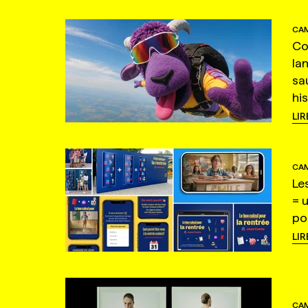
CAM
Co
la
sa
hi
LIR
CAM
Le
= 
po
LIR
CAM