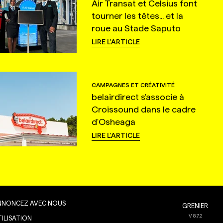
Air Transat et Celsius font
tourner les têtes... et la
roue au Stade Saputo
LIRE L'ARTICLE
CAMPAGNES ET CRÉATIVITÉ
belairdirect s'associe à
Croissound dans le cadre
d'Osheaga
LIRE L'ARTICLE
NNONCEZ AVEC NOUS
GRENIER
V
8.7.2
TILISATION