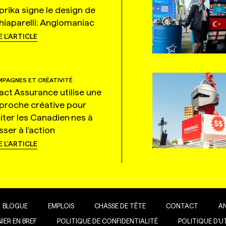
prika signe le design de
hiaparelli: Anglomaniac
E L'ARTICLE
PAGNES ET CRÉATIVITÉ
tact Assurance utilise une
proche créative pour
citer les Canadien·nes à
ser à l'action
E L'ARTICLE
BLOGUE
EMPLOIS
CHASSE DE TÊTE
CONTACT
A
IER EN BREF
POLITIQUE DE CONFIDENTIALITÉ
POLITIQUE D’U