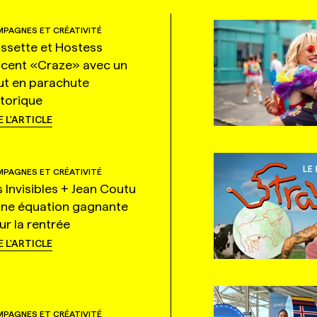
PAGNES ET CRÉATIVITÉ
ssette et Hostess
ncent «Craze» avec un
ut en parachute
storique
E L'ARTICLE
PAGNES ET CRÉATIVITÉ
s Invisibles + Jean Coutu
une équation gagnante
ur la rentrée
E L'ARTICLE
PAGNES ET CRÉATIVITÉ