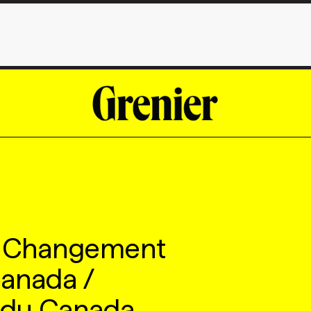
t Changement
Canada /
du Canada