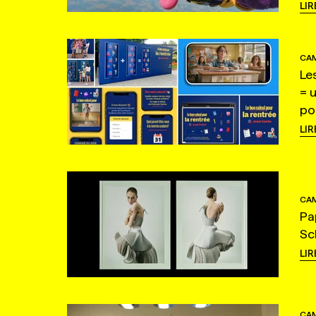
LIR
CAM
Le
= 
po
LIR
CAM
Pa
Sc
LIR
CAM