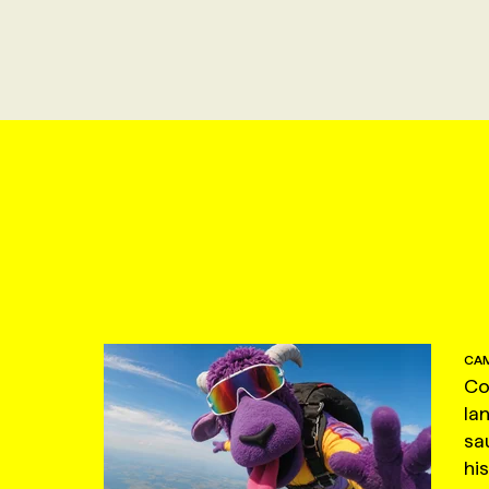
CAM
Co
la
sa
hi