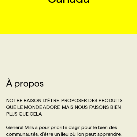
MARKETING ET COMMUNICATION
NOUVEAUX MANDATS
AFFICHEZ UN POSTE / TARIFS
CANDIDAT
BULLETIN RECRUTEMENT
NOS CONFÉRENCES
FORMATIONS
WEB & MÉDIAS SOCIAUX
VOIR LES OFFRES
AFFAIRES DE L'INDUSTRIE
CONSULTER LA CVTHÈQUE
INFOLETTRE PUBLICITÉ
FAQ
NOS FORMATIONS EN LIGNE
CHASSE DE TÊTE
MARKETING DURABLE
PROFIL CANDIDAT
INITIATIVES NUMÉRIQUES
PROFIL ENTREPRISE
ANNONCEZ AVEC NOUS
ANNONCEZ AVEC NOUS
NOS PARCOURS DE FORMATIONS
SERVICE DE CHASSE DE TÊTE
GEO/SEO
PRIX ET DISTINCTIONS
FAQ
FORMATIONS PERSONNALISÉES
NOS TARIFS
À propos
ÉVÉNEMENTIEL
TENDANCES
ANNONCEZ AVEC NOUS
NOS FORMATEUR‧RICES
NOS EXPERTISES
NOTRE RAISON D'ÊTRE: PROPOSER DES PRODUITS
QUE LE MONDE ADORE. MAIS NOUS FAISONS BIEN
NOS AUTEUR‧RICES
POURQUOI CHOISIR NOS FORMATIONS
FAQ
PLUS QUE CELA
General Mills a pour priorité d’agir pour le bien des
NOS TARIFS
ANNONCEZ AVEC NOUS
communautés, d’être un lieu où l'on peut apprendre,