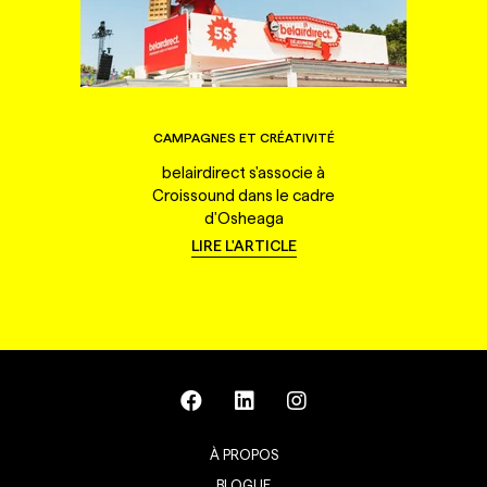
CAMPAGNES ET CRÉATIVITÉ
belairdirect s'associe à
Croissound dans le cadre
d'Osheaga
LIRE L'ARTICLE
À PROPOS
BLOGUE