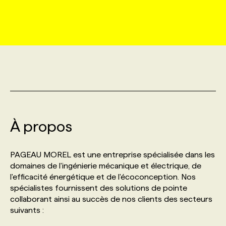
MARKETING ET COMMUNICATION
NOUVEAUX MANDATS
AFFICHEZ UN POSTE / TARIFS
CANDIDAT
BULLETIN RECRUTEMENT
NOS CONFÉRENCES
FORMATIONS
WEB & MÉDIAS SOCIAUX
VOIR LES OFFRES
AFFAIRES DE L'INDUSTRIE
CONSULTER LA CVTHÈQUE
INFOLETTRE PUBLICITÉ
FAQ
NOS FORMATIONS EN LIGNE
CHASSE DE TÊTE
MARKETING DURABLE
PROFIL CANDIDAT
INITIATIVES NUMÉRIQUES
PROFIL ENTREPRISE
ANNONCEZ AVEC NOUS
ANNONCEZ AVEC NOUS
NOS PARCOURS DE FORMATIONS
SERVICE DE CHASSE DE TÊTE
GEO/SEO
À propos
PRIX ET DISTINCTIONS
FAQ
FORMATIONS PERSONNALISÉES
NOS TARIFS
ÉVÉNEMENTIEL
TENDANCES
ANNONCEZ AVEC NOUS
PAGEAU MOREL est une entreprise spécialisée dans les
NOS FORMATEUR‧RICES
NOS EXPERTISES
domaines de l'ingénierie mécanique et électrique, de
l'efficacité énergétique et de l'écoconception. Nos
NOS AUTEUR‧RICES
POURQUOI CHOISIR NOS FORMATIONS
FAQ
spécialistes fournissent des solutions de pointe
collaborant ainsi au succès de nos clients des secteurs
suivants :
NOS TARIFS
ANNONCEZ AVEC NOUS