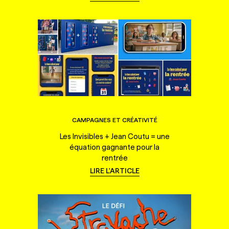
CAMPAGNES ET CRÉATIVITÉ
Les Invisibles + Jean Coutu = une
équation gagnante pour la
rentrée
LIRE L'ARTICLE