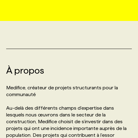
MARKETING ET COMMUNICATION
NOUVEAUX MANDATS
AFFICHEZ UN POSTE / TARIFS
CANDIDAT
BULLETIN RECRUTEMENT
NOS CONFÉRENCES
FORMATIONS
WEB & MÉDIAS SOCIAUX
VOIR LES OFFRES
AFFAIRES DE L'INDUSTRIE
CONSULTER LA CVTHÈQUE
INFOLETTRE PUBLICITÉ
FAQ
NOS FORMATIONS EN LIGNE
CHASSE DE TÊTE
MARKETING DURABLE
PROFIL CANDIDAT
INITIATIVES NUMÉRIQUES
PROFIL ENTREPRISE
ANNONCEZ AVEC NOUS
ANNONCEZ AVEC NOUS
NOS PARCOURS DE FORMATIONS
SERVICE DE CHASSE DE TÊTE
À propos
GEO/SEO
PRIX ET DISTINCTIONS
FAQ
FORMATIONS PERSONNALISÉES
NOS TARIFS
Medifice, créateur de projets structurants pour la
ÉVÉNEMENTIEL
TENDANCES
ANNONCEZ AVEC NOUS
communauté
NOS FORMATEUR‧RICES
NOS EXPERTISES
Au-delà des différents champs d’expertise dans
NOS AUTEUR‧RICES
POURQUOI CHOISIR NOS FORMATIONS
FAQ
lesquels nous œuvrons dans le secteur de la
construction, Medifice choisit de s’investir dans des
projets qui ont une incidence importante auprès de la
NOS TARIFS
ANNONCEZ AVEC NOUS
population. Des projets qui contribuent à l’essor