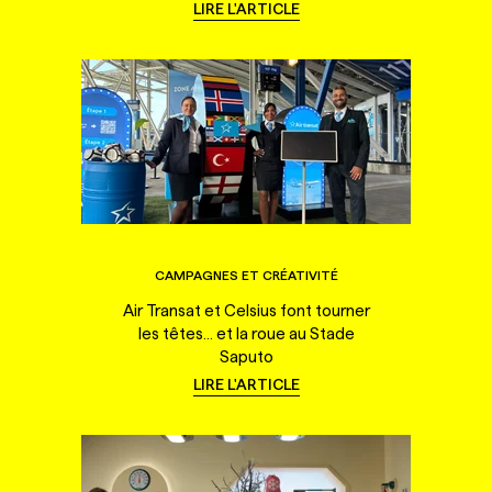
LIRE L'ARTICLE
CAMPAGNES ET CRÉATIVITÉ
Air Transat et Celsius font tourner
les têtes... et la roue au Stade
Saputo
LIRE L'ARTICLE