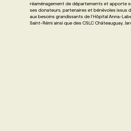
réaménagement de départements et apporte son 
NOS TARIFS
ANNONCEZ AVEC NOUS
ses donateurs, partenaires et bénévoles issus d
aux besoins grandissants de l’Hôpital Anna-Lab
Saint-Rémi ainsi que des CSLC Châteauguay, Ja
PROGRAMMES DE SUBVENTIONS
FAQ
ANNONCEZ AVEC NOUS