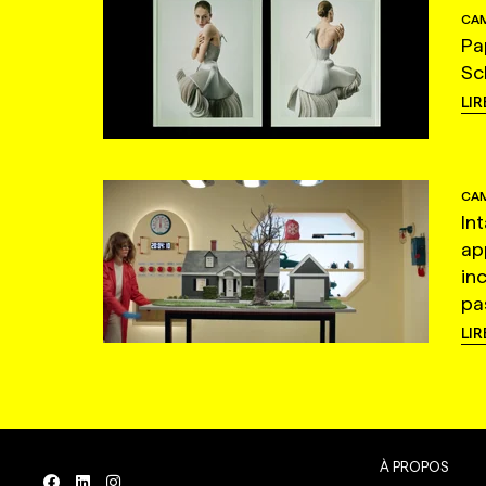
CAM
Pa
Sc
LIR
CAM
In
ap
in
pas
LIR
À PROPOS