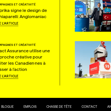
PAGNES ET CRÉATIVITÉ
prika signe le design de
hiaparelli: Anglomaniac
E L'ARTICLE
PAGNES ET CRÉATIVITÉ
tact Assurance utilise une
proche créative pour
citer les Canadien·nes à
ser à l'action
E L'ARTICLE
BLOGUE
EMPLOIS
CHASSE DE TÊTE
CONTACT
A