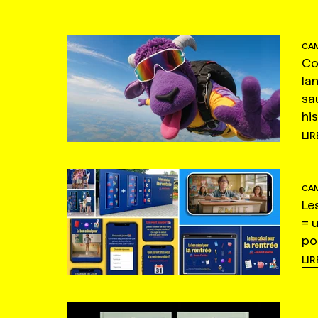
CAM
Co
la
sa
hi
LIR
CAM
Le
= 
po
LIR