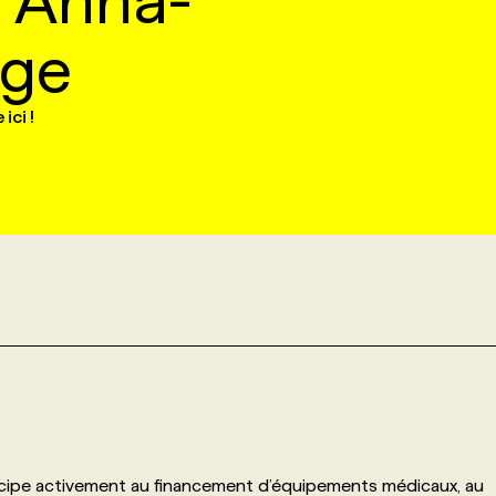
n Anna-
rge
ci !
icipe activement au financement d’équipements médicaux, au