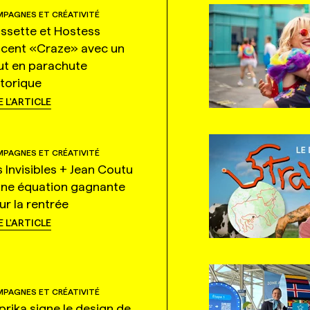
PAGNES ET CRÉATIVITÉ
ssette et Hostess
ncent «Craze» avec un
ut en parachute
storique
E L'ARTICLE
PAGNES ET CRÉATIVITÉ
s Invisibles + Jean Coutu
une équation gagnante
ur la rentrée
E L'ARTICLE
PAGNES ET CRÉATIVITÉ
prika signe le design de