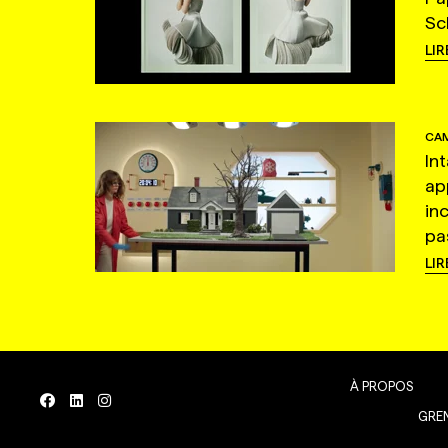
Sc
LIR
CAM
In
ap
in
pas
LIR
À PROPOS
GREN