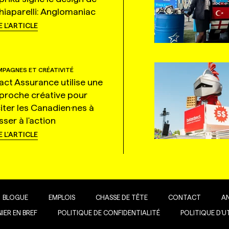
hiaparelli: Anglomaniac
E L'ARTICLE
PAGNES ET CRÉATIVITÉ
tact Assurance utilise une
proche créative pour
citer les Canadien·nes à
ser à l'action
E L'ARTICLE
BLOGUE
EMPLOIS
CHASSE DE TÊTE
CONTACT
A
IER EN BREF
POLITIQUE DE CONFIDENTIALITÉ
POLITIQUE D’U