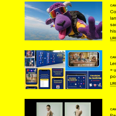
CAM
Co
la
sa
hi
LIR
CAM
Le
= 
po
LIR
CAM
Pa