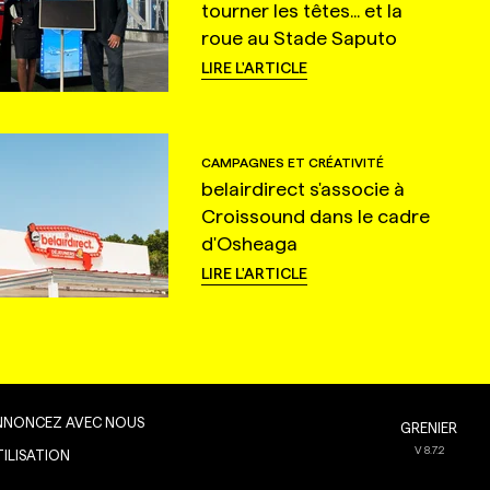
tourner les têtes... et la
roue au Stade Saputo
LIRE L'ARTICLE
CAMPAGNES ET CRÉATIVITÉ
belairdirect s'associe à
Croissound dans le cadre
d'Osheaga
LIRE L'ARTICLE
NNONCEZ AVEC NOUS
GRENIER
V
8.7.2
TILISATION