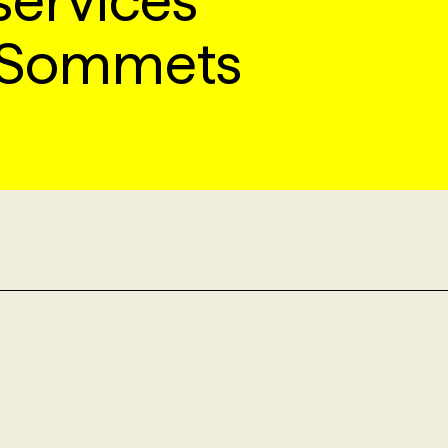
services
s Sommets