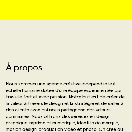
MARKETING ET COMMUNICATION
NOUVEAUX MANDATS
AFFICHEZ UN POSTE / TARIFS
CANDIDAT
BULLETIN RECRUTEMENT
NOS CONFÉRENCES
FORMATIONS
WEB & MÉDIAS SOCIAUX
VOIR LES OFFRES
AFFAIRES DE L'INDUSTRIE
CONSULTER LA CVTHÈQUE
INFOLETTRE PUBLICITÉ
FAQ
NOS FORMATIONS EN LIGNE
CHASSE DE TÊTE
MARKETING DURABLE
PROFIL CANDIDAT
INITIATIVES NUMÉRIQUES
PROFIL ENTREPRISE
ANNONCEZ AVEC NOUS
ANNONCEZ AVEC NOUS
NOS PARCOURS DE FORMATIONS
SERVICE DE CHASSE DE TÊTE
À propos
GEO/SEO
PRIX ET DISTINCTIONS
FAQ
FORMATIONS PERSONNALISÉES
NOS TARIFS
Nous sommes une agence créative indépendante à
ÉVÉNEMENTIEL
TENDANCES
ANNONCEZ AVEC NOUS
échelle humaine dotée d’une équipe expérimentée qui
NOS FORMATEUR‧RICES
NOS EXPERTISES
travaille fort et avec passion. Notre but est de créer de
la valeur à travers le design et la stratégie et de s’allier à
NOS AUTEUR‧RICES
POURQUOI CHOISIR NOS FORMATIONS
FAQ
des clients avec qui nous partageons des valeurs
communes. Nous offrons des services en design
graphique imprimé et numérique, identité de marque,
NOS TARIFS
ANNONCEZ AVEC NOUS
motion design, production vidéo et photo. On crée du