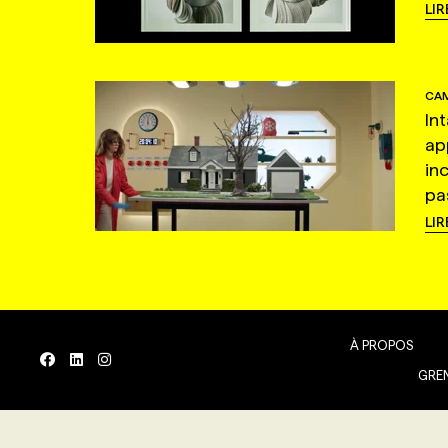
LIR
CAM
In
ap
in
pas
LIR
À PROPOS
GREN