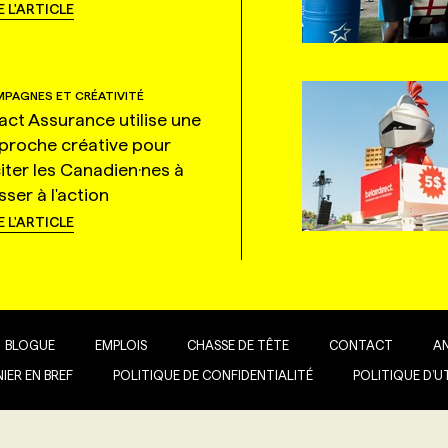
E L'ARTICLE
PAGNES ET CRÉATIVITÉ
tact Assurance utilise une
proche créative pour
citer les Canadien·nes à
ser à l'action
E L'ARTICLE
BLOGUE
EMPLOIS
CHASSE DE TÊTE
CONTACT
A
IER EN BREF
POLITIQUE DE CONFIDENTIALITÉ
POLITIQUE D’U