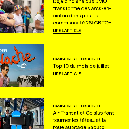
Déjà cinq ans que BMO
transforme des arcs-en-
ciel en dons pour la
communauté 2SLGBTQ+
LIRE L'ARTICLE
CAMPAGNES ET CRÉATIVITÉ
Top 10 du mois de juillet
LIRE L'ARTICLE
CAMPAGNES ET CRÉATIVITÉ
Air Transat et Celsius font
tourner les têtes... et la
roue au Stade Saputo