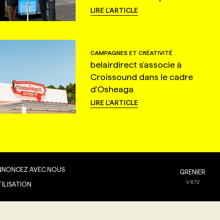
LIRE L'ARTICLE
CAMPAGNES ET CRÉATIVITÉ
belairdirect s'associe à
Croissound dans le cadre
d'Osheaga
LIRE L'ARTICLE
NNONCEZ AVEC NOUS
GRENIER
V
8.7.2
TILISATION