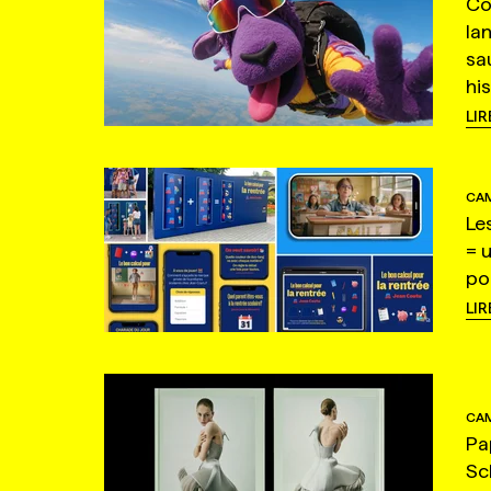
Co
la
sa
hi
LIR
CAM
Le
= 
po
LIR
CAM
Pa
Sc