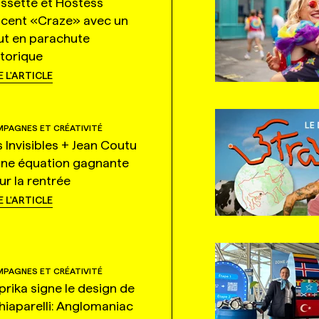
ssette et Hostess
ncent «Craze» avec un
ut en parachute
storique
E L'ARTICLE
PAGNES ET CRÉATIVITÉ
s Invisibles + Jean Coutu
une équation gagnante
ur la rentrée
E L'ARTICLE
PAGNES ET CRÉATIVITÉ
prika signe le design de
hiaparelli: Anglomaniac