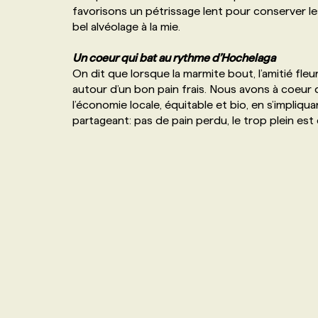
favorisons un pétrissage lent pour conserver le
NOS TARIFS
ANNONCEZ AVEC NOUS
bel alvéolage à la mie.
Un coeur qui bat au rythme d’Hochelaga
PROGRAMMES DE SUBVENTIONS
On dit que lorsque la marmite bout, l’amitié fleuri
autour d’un bon pain frais. Nous avons à coeur 
l’économie locale, équitable et bio, en s’impliq
FAQ
partageant: pas de pain perdu, le trop plein es
ANNONCEZ AVEC NOUS