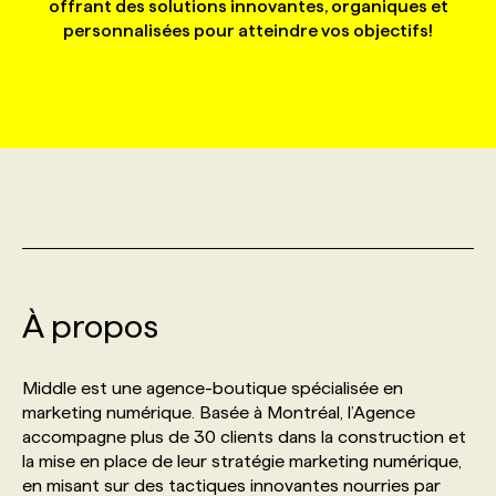
offrant des solutions innovantes, organiques et
personnalisées pour atteindre vos objectifs!
MARKETING ET COMMUNICATION
NOUVEAUX MANDATS
AFFICHEZ UN POSTE / TARIFS
CANDIDAT
BULLETIN RECRUTEMENT
NOS CONFÉRENCES
FORMATIONS
WEB & MÉDIAS SOCIAUX
VOIR LES OFFRES
AFFAIRES DE L'INDUSTRIE
CONSULTER LA CVTHÈQUE
INFOLETTRE PUBLICITÉ
FAQ
NOS FORMATIONS EN LIGNE
CHASSE DE TÊTE
MARKETING DURABLE
PROFIL CANDIDAT
INITIATIVES NUMÉRIQUES
PROFIL ENTREPRISE
ANNONCEZ AVEC NOUS
ANNONCEZ AVEC NOUS
NOS PARCOURS DE FORMATIONS
SERVICE DE CHASSE DE TÊTE
GEO/SEO
PRIX ET DISTINCTIONS
FAQ
FORMATIONS PERSONNALISÉES
NOS TARIFS
À propos
ÉVÉNEMENTIEL
TENDANCES
ANNONCEZ AVEC NOUS
NOS FORMATEUR‧RICES
NOS EXPERTISES
Middle est une agence-boutique spécialisée en
NOS AUTEUR‧RICES
POURQUOI CHOISIR NOS FORMATIONS
FAQ
marketing numérique. Basée à Montréal, l’Agence
accompagne plus de 30 clients dans la construction et
la mise en place de leur stratégie marketing numérique,
NOS TARIFS
ANNONCEZ AVEC NOUS
en misant sur des tactiques innovantes nourries par