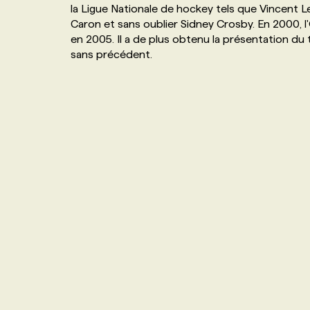
la Ligue Nationale de hockey tels que Vincent L
NOS TARIFS
ANNONCEZ AVEC NOUS
Caron et sans oublier Sidney Crosby. En 2000, l'
en 2005. Il a de plus obtenu la présentation du
sans précédent.
PROGRAMMES DE SUBVENTIONS
FAQ
ANNONCEZ AVEC NOUS