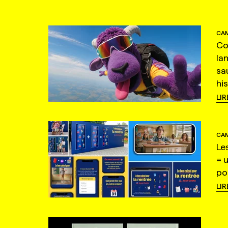
CAM
Co
la
sa
hi
LIR
CAM
Le
= 
po
LIR