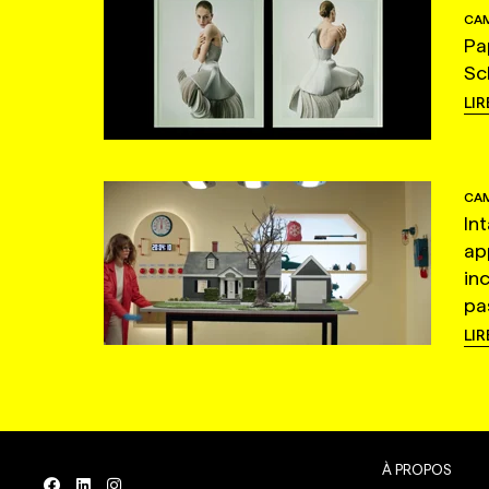
CAM
Pa
Sc
LIR
CAM
In
ap
in
pas
LIR
À PROPOS