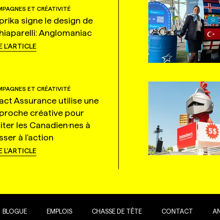
PAGNES ET CRÉATIVITÉ
prika signe le design de
hiaparelli: Anglomaniac
E L'ARTICLE
PAGNES ET CRÉATIVITÉ
tact Assurance utilise une
proche créative pour
citer les Canadien·nes à
ser à l'action
E L'ARTICLE
BLOGUE
EMPLOIS
CHASSE DE TÊTE
CONTACT
A