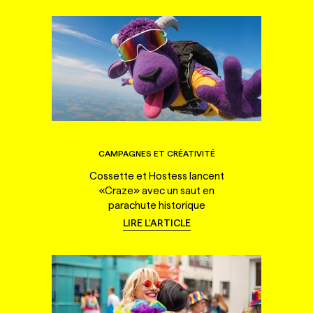
CAMPAGNES ET CRÉATIVITÉ
Cossette et Hostess lancent
«Craze» avec un saut en
parachute historique
LIRE L'ARTICLE