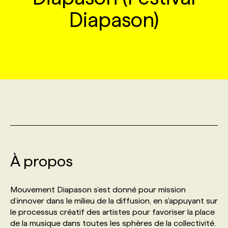
Diapason)
MARKETING ET COMMUNICATION
NOUVEAUX MANDATS
AFFICHEZ UN POSTE / TARIFS
CANDIDAT
BULLETIN RECRUTEMENT
NOS CONFÉRENCES
FORMATIONS
WEB & MÉDIAS SOCIAUX
VOIR LES OFFRES
AFFAIRES DE L'INDUSTRIE
CONSULTER LA CVTHÈQUE
INFOLETTRE PUBLICITÉ
FAQ
NOS FORMATIONS EN LIGNE
CHASSE DE TÊTE
MARKETING DURABLE
PROFIL CANDIDAT
INITIATIVES NUMÉRIQUES
PROFIL ENTREPRISE
ANNONCEZ AVEC NOUS
ANNONCEZ AVEC NOUS
NOS PARCOURS DE FORMATIONS
SERVICE DE CHASSE DE TÊTE
GEO/SEO
PRIX ET DISTINCTIONS
FAQ
FORMATIONS PERSONNALISÉES
NOS TARIFS
ÉVÉNEMENTIEL
TENDANCES
ANNONCEZ AVEC NOUS
NOS FORMATEUR‧RICES
NOS EXPERTISES
À propos
NOS AUTEUR‧RICES
POURQUOI CHOISIR NOS FORMATIONS
FAQ
Mouvement Diapason s’est donné pour mission
d’innover dans le milieu de la diffusion, en s'appuyant sur
le processus créatif des artistes pour favoriser la place
NOS TARIFS
ANNONCEZ AVEC NOUS
de la musique dans toutes les sphères de la collectivité.