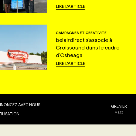
LIRE L'ARTICLE
CAMPAGNES ET CRÉATIVITÉ
belairdirect s'associe à
Croissound dans le cadre
d'Osheaga
LIRE L'ARTICLE
NNONCEZ AVEC NOUS
GRENIER
V
8.7.2
TILISATION