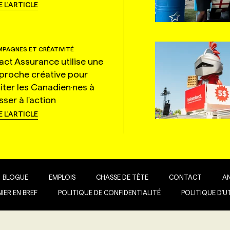
E L'ARTICLE
PAGNES ET CRÉATIVITÉ
tact Assurance utilise une
proche créative pour
citer les Canadien·nes à
ser à l'action
E L'ARTICLE
BLOGUE
EMPLOIS
CHASSE DE TÊTE
CONTACT
A
IER EN BREF
POLITIQUE DE CONFIDENTIALITÉ
POLITIQUE D’U