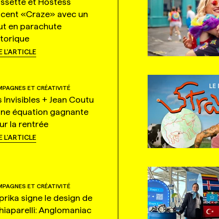
ssette et Hostess
ncent «Craze» avec un
ut en parachute
storique
E L'ARTICLE
PAGNES ET CRÉATIVITÉ
s Invisibles + Jean Coutu
une équation gagnante
ur la rentrée
E L'ARTICLE
PAGNES ET CRÉATIVITÉ
prika signe le design de
hiaparelli: Anglomaniac