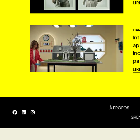
LIR
CAM
In
ap
in
pas
LIR
À PROPOS
GREN