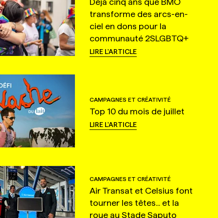
Déjà cinq ans que BMO
transforme des arcs-en-
ciel en dons pour la
communauté 2SLGBTQ+
LIRE L'ARTICLE
CAMPAGNES ET CRÉATIVITÉ
Top 10 du mois de juillet
LIRE L'ARTICLE
CAMPAGNES ET CRÉATIVITÉ
Air Transat et Celsius font
tourner les têtes... et la
roue au Stade Saputo