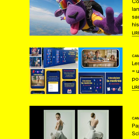
Co
la
sa
hi
LIR
CAM
Le
= 
po
LIR
CAM
Pa
Sc